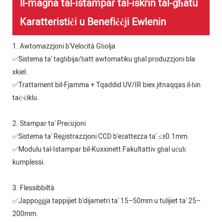
Il-magna tal-istampar tal-iskrin tal-għatu
Karatteristiċi u Benefiċċji Ewlenin
1. Awtomazzjoni b'Veloċità Għolja
✅Sistema ta' tagħbija/ħatt awtomatiku għal produzzjoni bla
xkiel.
✅Trattament bil-Fjamma + Tqaddid UV/IR biex jitnaqqas il-ħin
taċ-ċiklu.
2. Stampar ta' Preċiżjoni
✅Sistema ta' Reġistrazzjoni CCD b'eżattezza ta' ≤±0.1mm.
✅Modulu tal-Istampar bil-Kuxxinett Fakultattiv għal uċuħ
kumplessi.
3. Flessibbiltà
✅Jappoġġja tappijiet b'dijametri ta' 15–50mm u tulijiet ta' 25–
200mm.