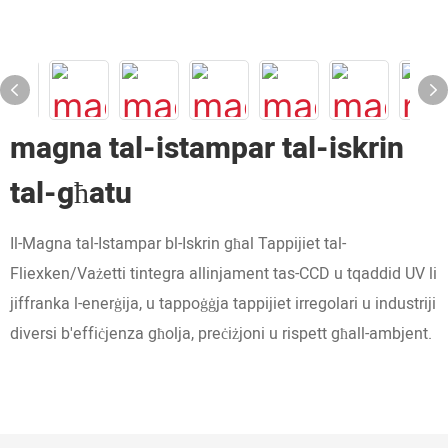
magna tal-istampar tal-iskrin
tal-għatu
Il-Magna tal-Istampar bl-Iskrin għal Tappijiet tal-
Fliexken/Vażetti tintegra allinjament tas-CCD u tqaddid UV li
jiffranka l-enerġija, u tappoġġja tappijiet irregolari u industriji
diversi b'effiċjenza għolja, preċiżjoni u rispett għall-ambjent.