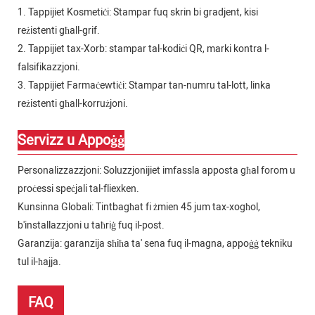
1. Tappijiet Kosmetiċi: Stampar fuq skrin bi gradjent, kisi
reżistenti għall-grif.
2. Tappijiet tax-Xorb: stampar tal-kodiċi QR, marki kontra l-
falsifikazzjoni.
3. Tappijiet Farmaċewtiċi: Stampar tan-numru tal-lott, linka
reżistenti għall-korrużjoni.
Servizz u Appoġġ
Personalizzazzjoni: Soluzzjonijiet imfassla apposta għal forom u
proċessi speċjali tal-fliexken.
Kunsinna Globali: Tintbagħat fi żmien 45 jum tax-xogħol,
b'installazzjoni u taħriġ fuq il-post.
Garanzija: garanzija sħiħa ta' sena fuq il-magna, appoġġ tekniku
tul il-ħajja.
FAQ