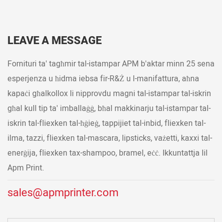
LEAVE A MESSAGE
Fornituri ta' tagħmir tal-istampar APM b'aktar minn 25 sena
esperjenza u ħidma iebsa fir-R&Ż u l-manifattura, aħna
kapaċi għalkollox li nipprovdu magni tal-istampar tal-iskrin
għal kull tip ta' imballaġġ, bħal makkinarju tal-istampar tal-
iskrin tal-fliexken tal-ħġieġ, tappijiet tal-inbid, fliexken tal-
ilma, tazzi, fliexken tal-mascara, lipsticks, vażetti, kaxxi tal-
enerġija, fliexken tax-shampoo, bramel, eċċ. Ikkuntattja lil
Apm Print.
sales@apmprinter.com