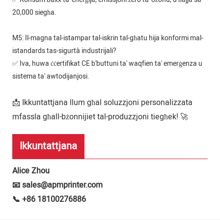
20,000 siegħa.
M5: Il-magna tal-istampar tal-iskrin tal-għatu hija konformi mal-
istandards tas-sigurtà industrijali?
✅ Iva, huwa ċċertifikat CE b'buttuni ta' waqfien ta' emerġenza u
sistema ta' awtodijanjosi.
📩 Ikkuntattjana llum għal soluzzjoni personalizzata
mfassla għall-bżonnijiet tal-produzzjoni tiegħek! 🚀
Ikkuntattjana
Alice Zhou
📧 sales@apmprinter.com
📞 +86 18100276886