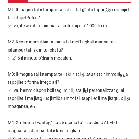
M1: Il-magna tal-istampar tal-iskrin tal-għatu tappoġġja ordnijiet
ta' lottijiet żgħar?
✅ Iva, il-kwantità minima tal-ordni hija ta' 1000 biċċa.
M2: Kemm idum il-ħin tal-bidla tal-moffa għall-magna tal-
istampar tal-iskrin tal-għatu?
✅ ≤15-il minuta b'disinn modulari.
M3: Il-magna tal-istampar tal-iskrin tal-għatu tista' timmaniġġja
tappijiet b'forma irregolari?
✅ Iva, hemm disponibbli tagħmir li jista' jiġi personalizzat għal
tappijiet li ma jistgħux jintlibsu mit-tfal, tappijiet li ma jistgħux jiġu
mbagħbsa, eċċ.
M4: X'inhuma l-vantaġġi tas-Sistema ta' Tqaddid UV LED fil-
magna tal-istampar tal-iskrin tal-għatu?
✅ Konsum baxx ta' enerġija, emissjoni żero ta' ożonu, u ħajja sa