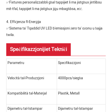
✅Fixtures personalizzabbli għal tappijiet li ma jistgħux jintlibsu
mit-tfal, tappijiet li ma jistgħux jiġu mbagħbsa, eċċ.
4. Effiċjenza fl-Enerġija
✅Sistema ta' Tqaddid UV LED b'emissjoni żero ta' ożonu u ħajja
twila.
Speċifikazzjonijiet Tekniċi
Parametru
Speċifikazzjoni
Veloċità tal-Produzzjoni
4000pcs/siegħa
Kompatibilità tal-Materjal
Plastik, Metall
Dijametru tal-Istampar
Dijametru tal-Istampar