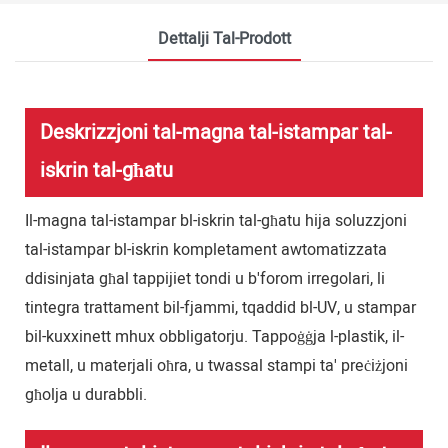
Dettalji Tal-Prodott
Deskrizzjoni tal-magna tal-istampar tal-
iskrin tal-għatu
Il-magna tal-istampar bl-iskrin tal-għatu hija soluzzjoni
tal-istampar bl-iskrin kompletament awtomatizzata
ddisinjata għal tappijiet tondi u b'forom irregolari, li
tintegra trattament bil-fjammi, tqaddid bl-UV, u stampar
bil-kuxxinett mhux obbligatorju. Tappoġġja l-plastik, il-
metall, u materjali oħra, u twassal stampi ta' preċiżjoni
għolja u durabbli.