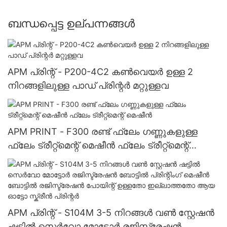
ബന്ധപ്പെട്ട ഉല്പന്നങ്ങൾ
APM പ്രിന്റ് - P200-4C2 കൺവെയർ ഉള്ള 2
നിറങ്ങളിലുള്ള പാഡ് പ്രിന്റർ മറ്റുള്ളവ
APM PRINT - F300 രണ്ട് ഫ്ലേം ഗണ്ണുകളുള്ള
ഫ്ലേം ട്രീറ്റ്മെന്റ് മെഷീൻ ഫ്ലേം ട്രീറ്റ്മെന്റ്
മെഷീൻ
APM പ്രിന്റ് - S104M 3-5 നിറങ്ങൾ വൺ സ്റ്റേഷൻ
ഷട്ടിൽ സെർവോ മോട്ടോർ രജിസ്ട്രേഷൻ