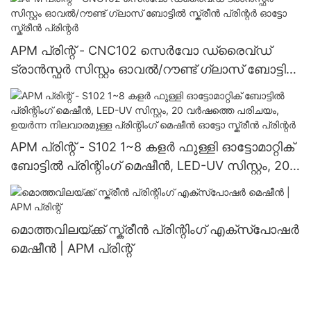
APM പ്രിന്റ് - CNC102 സെർവോ ഡ്രൈവ്ഡ്
ട്രാൻസ്ഫർ സിസ്റ്റം ഓവൽ/റൗണ്ട് ഗ്ലാസ് ബോട്ടിൽ
സ്ക്രീൻ പ്രിന്റർ ഓട്ടോ സ്ക്രീൻ പ്രിന്റർ
APM പ്രിന്റ് - S102 1~8 കളർ ഫുള്ളി ഓട്ടോമാറ്റിക്
ബോട്ടിൽ പ്രിന്റിംഗ് മെഷീൻ, LED-UV സിസ്റ്റം, 20
വർഷത്തെ പരിചയം, ഉയർന്ന നിലവാരമുള്ള
പ്രിന്റിംഗ് മെഷീൻ ഓട്ടോ സ്ക്രീൻ പ്രിന്റർ
മൊത്തവിലയ്ക്ക് സ്ക്രീൻ പ്രിന്റിംഗ് എക്സ്പോഷർ
മെഷീൻ | APM പ്രിന്റ്