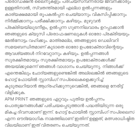
പ്രൊഡക്ഷൻ ലൈനുകളും പരിചയസമ്പന്നരായ ജീവനക്കാരും
ഉള്ളതിനാൽ, സ്വതന്ത്രമായി എല്ലാ ഉൽപ്പന്നങ്ങളും
കാര്യക്ഷമമായി രൂപകൽപ്പന ചെയ്യാനും വികസിപ്പിക്കാനും
നിർമ്മിക്കാനും പരീക്ഷിക്കാനും കഴിയും. മുഴുവൻ
പ്രക്രിയയിലുടനീളം, ഉൽപ്പന്ന ഗുണനിലവാരം ഉറപ്പാക്കാൻ
ഞങ്ങളുടെ ക്യുസി പ്രൊഫഷണലുകൾ ഓരോ പ്രക്രിയയും
മേൽനോട്ടം വഹിക്കും. മാത്രമല്ല, ഞങ്ങളുടെ ഡെലിവറി
സമയബന്ധിതമാണ് കൂടാതെ ഓരോ ഉപഭോക്താവിന്റെയും
ആവശ്യങ്ങൾ നിറവേറ്റാനും കഴിയും. ഉൽപ്പന്നങ്ങൾ
സുരക്ഷിതമായും സുരക്ഷിതമായും ഉപഭോക്താക്കൾക്ക്
അയയ്ക്കുമെന്ന് ഞങ്ങൾ വാഗ്ദാനം ചെയ്യുന്നു. നിങ്ങൾക്ക്
എന്തെങ്കിലും ചോദ്യങ്ങളുണ്ടെങ്കിൽ അല്ലെങ്കിൽ ഞങ്ങളുടെ
ഹോട്ട് ഫോയിൽ സ്റ്റാമ്പിംഗ് സപ്ലൈകളെക്കുറിച്ച്
കൂടുതലറിയാൻ ആഗ്രഹിക്കുന്നുവെങ്കിൽ, ഞങ്ങളെ നേരിട്ട്
വിളിക്കുക.
APM PRINT ഞങ്ങളുടെ ഏറ്റവും പുതിയ ഉൽപ്പന്നം
പൊതുജനങ്ങൾക്ക് പരിചയപ്പെടുത്താൻ പദ്ധതിയിടുന്ന ഒരു
മികച്ച ദിവസമാണ് ഇന്ന്. ഹോട്ട് ഫോയിൽ സ്റ്റാമ്പിംഗ് സപ്ലൈസ്
എന്ന ഔദ്യോഗിക നാമത്തിലാണ് ഇതിന് ഉള്ളത്, മത്സരാധിഷ്ഠിത
വിലയിലാണ് ഇത് വിതരണം ചെയ്യുന്നത്.