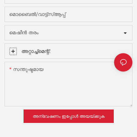
മൊബൈൽ/വാട്ട്‌സ്ആപ്പ്
മെഷീൻ തരം
അറ്റാച്ച്മെന്റ്:
സന്തുഷ്ടമായ
അന്വേഷണം ഇപ്പോൾ അയയ്ക്കുക