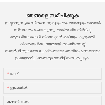
ഞങ്ങളെ സമീപിക്കുക
ഇഷ്ടാനുസൃത ഡിസൈനുകളും ആശയങ്ങളും ഞങ്ങൾ
സ്വാഗതം ചെയ്യുന്നു, മാത്രമല്ല നിർദ്ദിഷ്ട
ആവശ്യകതകൾ നിറവേറ്റാൻ കഴിയും. കൂടുതൽ
വിവരങ്ങൾക്ക്, ദയവായി വെബ്സൈറ്റ്
സന്ദർശിക്കുകയോ ചോദ്യങ്ങളോ അന്വേഷണങ്ങളോ
ഉപയോഗിച്ച് ഞങ്ങളെ നേരിട്ട് ബന്ധപ്പെടുക.
പേര്
ഇമെയിൽ
കമ്പനി പേര്