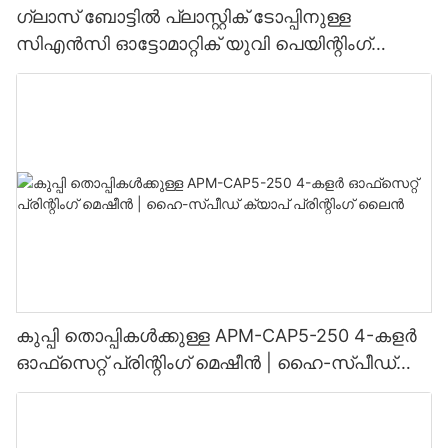
ഗ്ലാസ് ബോട്ടിൽ പ്ലാസ്റ്റിക് ടോപ്പിനുള്ള
സിഎൻസി ഓട്ടോമാറ്റിക് യുവി പെയിന്റിംഗ്
ലൈൻ
കുപ്പി തൊപ്പികൾക്കുള്ള APM-CAP5-250 4-കളർ
ഓഫ്‌സെറ്റ് പ്രിന്റിംഗ് മെഷീൻ | ഹൈ-സ്പീഡ്
ക്യാപ് പ്രിന്റിംഗ് ലൈൻ