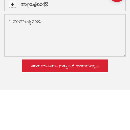
അറ്റാച്ച്മെന്റ്:
സന്തുഷ്ടമായ
അന്വേഷണം ഇപ്പോൾ അയയ്ക്കുക