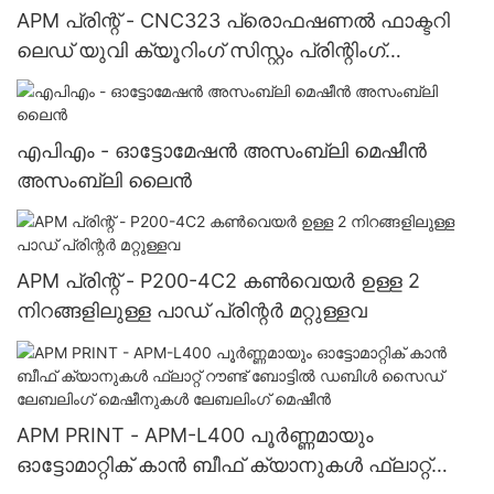
APM പ്രിന്റ് - CNC323 പ്രൊഫഷണൽ ഫാക്ടറി
ലെഡ് യുവി ക്യൂറിംഗ് സിസ്റ്റം പ്രിന്റിംഗ്
മെഷിനറി സ്ക്രീൻ പ്രിന്റ് + ഹോട്ട് സ്റ്റാമ്പ്
എപിഎം - ഓട്ടോമേഷൻ അസംബ്ലി മെഷീൻ
അസംബ്ലി ലൈൻ
APM പ്രിന്റ് - P200-4C2 കൺവെയർ ഉള്ള 2
നിറങ്ങളിലുള്ള പാഡ് പ്രിന്റർ മറ്റുള്ളവ
APM PRINT - APM-L400 പൂർണ്ണമായും
ഓട്ടോമാറ്റിക് കാൻ ബീഫ് ക്യാനുകൾ ഫ്ലാറ്റ്