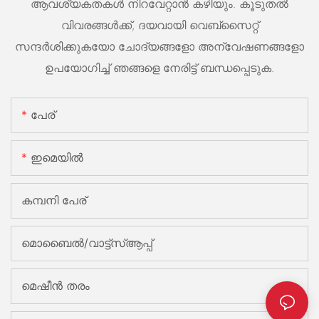
ആവശ്യകതകൾ നിറവേറ്റാൻ കഴിയും. കൂടുതൽ
വിവരങ്ങൾക്ക്, ദയവായി വെബ്സൈറ്റ്
സന്ദർശിക്കുകയോ ചോദ്യങ്ങളോ അന്വേഷണങ്ങളോ
ഉപയോഗിച്ച് ഞങ്ങളെ നേരിട്ട് ബന്ധപ്പെടുക.
പേര്
ഇമെയിൽ
കമ്പനി പേര്
മൊബൈൽ/വാട്ട്‌സ്ആപ്പ്
മെഷീൻ തരം