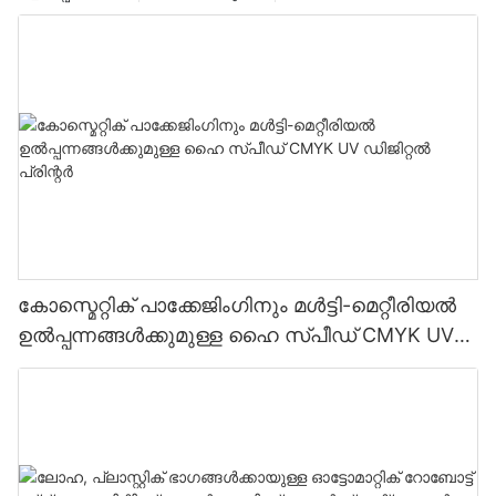
കോസ്മെറ്റിക് പാക്കേജിംഗിനും മൾട്ടി-മെറ്റീരിയൽ
ഉൽപ്പന്നങ്ങൾക്കുമുള്ള ഹൈ സ്പീഡ് CMYK UV
ഡിജിറ്റൽ പ്രിന്റർ