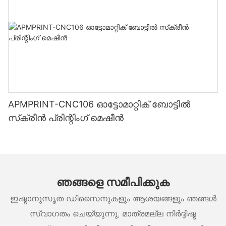
APMPRINT-CNC106 ഓട്ടോമാറ്റിക് ബോട്ടിൽ
സ്‌ക്രീൻ പ്രിന്റിംഗ് മെഷീൻ
ഞങ്ങളെ സമീപിക്കുക
ഇഷ്ടാനുസൃത ഡിസൈനുകളും ആശയങ്ങളും ഞങ്ങൾ
സ്വാഗതം ചെയ്യുന്നു, മാത്രമല്ല നിർദ്ദിഷ്ട