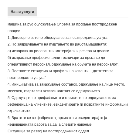
Наши услуги
машина за pvd обложување Опрема за прскање постпродажен
процес
1. Договорно ветено обврзување за постпродажна услуга
2. По завршувањето на пуштањето во работа/машината:
а) испорака на релевантни материјали и резервни делови
б) испраќање професионални техничари за прскање до
оперативниот персонал, одржување на обуката на персоналот.
3. Поставете ексклузивни профили на клиенти - „датотека за
постпродажна услуга“
4. Иницијатива за закажување состанок, одржување на лице место,
месечен, квартален активен контакт со одржувањето
5. Одржувајте го прифаќањето и користете го одржувањето за
референца на клиентите, евидентирајте ги повратните информации
од клиентите
6. Вратете се во фабриката, архивата и евидентирајте ја
недовршената работа за да ја следите навреме
Ситуација за развој на постпродажниот оддел