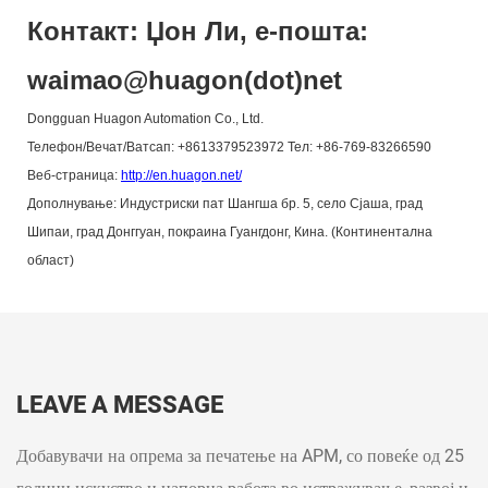
Контакт: Џон Ли, е-пошта:
waimao@huagon(dot)net
Dongguan Huagon Automation Co., Ltd.
Телефон/Вечат/Ватсап: +8613379523972 Тел: +86-769-83266590
Веб-страница:
http://en.huagon.net/
Дополнување: Индустриски пат Шангша бр. 5, село Сјаша, град
Шипаи, град Донггуан, покраина Гуангдонг, Кина. (Континентална
област)
LEAVE A MESSAGE
Добавувачи на опрема за печатење на APM, со повеќе од 25