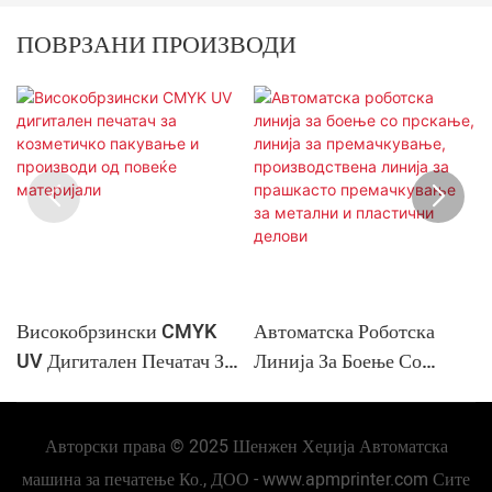
ПОВРЗАНИ ПРОИЗВОДИ
Високобрзински CMYK
Автоматска Роботска
UV Дигитален Печатач За
Линија За Боење Со
Козметичко Пакување И
Прскање, Линија За
Производи Од Повеќе
Премачкување,
Авторски права © 2025 Шенжен Хеџија Автоматска
Материјали
Производствена Линија
За Прашкасто
машина за печатење Ко., ДОО -
www.apmprinter.com
Сите