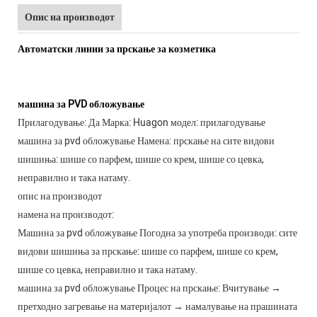
Опис на производот
Автоматски линии за прскање за козметика
машина за PVD обложување
Прилагодување: Да Марка: Huagon модел: прилагодување
машина за pvd обложување Намена: прскање на сите видови
шишиња: шише со парфем, шише со крем, шише со цевка,
неправилно и така натаму.
опис на производот
намена на производот:
Машина за pvd обложување Погодна за употреба производи: сите
видови шишиња за прскање: шише со парфем, шише со крем,
шише со цевка, неправилно и така натаму.
машина за pvd обложување Процес на прскање: Вчитување →
претходно загревање на материјалот → намалување на прашината