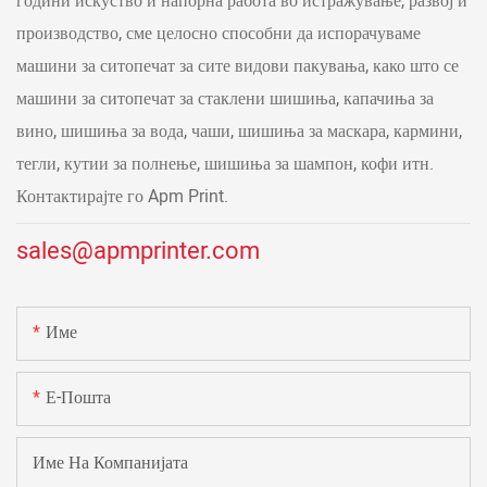
години искуство и напорна работа во истражување, развој и
производство, сме целосно способни да испорачуваме
машини за ситопечат за сите видови пакувања, како што се
машини за ситопечат за стаклени шишиња, капачиња за
вино, шишиња за вода, чаши, шишиња за маскара, кармини,
тегли, кутии за полнење, шишиња за шампон, кофи итн.
Контактирајте го Apm Print.
sales@apmprinter.com
Име
Е-Пошта
Име На Компанијата