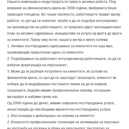
Нашата компанија е индустријата по првата активна работа. Под
влијание на финансиската криза во 2008 година, фабриката беше
природно погодена. Во тешки околности, работниците прават малку
работи, со цел да се избегнат загуби и да се подобри ентузијазмот
за производство на работниците, се предлага цврст контрадикторен
план за активно одржување, иницијатива за услуга од врата до врата
за клиентите. Преку овој потег, нашата жетва е многу голема:
1. Активно постпродажно однесување за клиентите по наш вкус,
промовирајќи пријателски однос со клиентите.
2. Подобрување на работниот ентузијазам кај работниците, за да се
избегне флуктуација на персоналот;
3. Може да ги разбере потребите на клиентите, во услови на
финансиска криза, со цел да се заштедат трошоците, клиентот ќе
избере да ги модифицира постојните линии за да ги намали
трошоците, бидејќи имаме професионална опрема, потрошен
материјал и набавки преку нас.
Од 2008 година до денес, имаме совршена постпродажна услуга,
инсистирајќи да обезбедиме квалитетна постпродажна услуга:
1. Инсталација и дебагирање на опрема за клиентот;
2. Испратете професионални техничари за апликација за пуштање
во употреба на прскање и обука на персоналот, бесплатно за