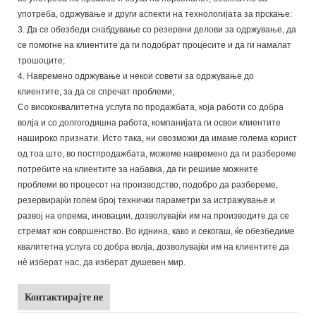
употреба, одржување и други аспекти на технологијата за прскање:
3. Да се ​​обезбеди снабдување со резервни делови за одржување, да
се помогне на клиентите да ги подобрат процесите и да ги намалат
трошоците;
4. Навремено одржување и некои совети за одржување до
клиентите, за да се спречат проблеми;
Со висококвалитетна услуга по продажбата, која работи со добра
волја и со долгогодишна работа, компанијата ги освои клиентите
нашироко признати. Исто така, ни овозможи да имаме голема корист
од тоа што, во постпродажбата, можеме навремено да ги разбереме
потребите на клиентите за набавка, да ги решиме можните
проблеми во процесот на производство, подобро да разбереме,
резервирајќи голем број технички параметри за истражување и
развој на опрема, иновации, дозволувајќи им на производите да се
стремат кон совршенство. Во иднина, како и секогаш, ќе обезбедиме
квалитетна услуга со добра волја, дозволувајќи им на клиентите да
нè изберат нас, да изберат душевен мир.
Контактирајте не