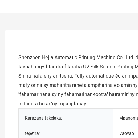
Shenzhen Hejia Automatic Printing Machine Co., Ltd. 
tavoahangy fitaratra fitaratra UV Silk Screen Printi
Shina hafa eny an-tsena, Fully automatique écran mpa
mafy orina sy maharitra rehefa ampiharina eo amin'ny s
'fahamarinana sy ny fahamarinan-toetra' hatramin'ny 
indrindra ho an'ny mpanjifanay.
Karazana takelaka:
Mpanonta
fepetra:
Vaovao