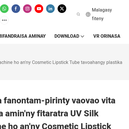
Malagasy
fiteny
IFANDRAISA AMINAY
DOWNLOAD
VR ORINASA
Machine ho an'ny Cosmetic Lipstick Tube tavoahangy plastika
 fanontam-pirinty vaovao vita
 amin'ny fitaratra UV Silk
e ho an'ny Cosmetic Lipstick