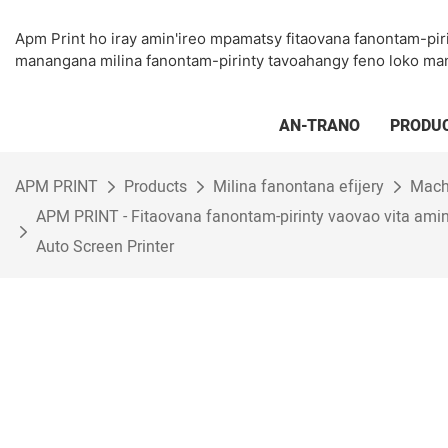
Apm Print ho iray amin'ireo mpamatsy fitaovana fanontam-pir
manangana milina fanontam-pirinty tavoahangy feno loko ma
AN-TRANO
PRODU
APM PRINT
Products
Milina fanontana efijery
Mach
APM PRINT - Fitaovana fanontam-pirinty vaovao vita amin'
Auto Screen Printer