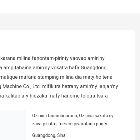
okarana milina fanontam-pirinty vaovao amin'ny
aha ampitahaina amin'ny vokatra hafa Guangdong,
tomatique mafana stamping milina dia mety ho tena
Machine Co., Ltd. mifikitra hatrany amin'ny lanjan'ny
a kalitao ary hiezaka mafy hanome tolotra tsara
Ozinina fanamboarana, Ozinina sakafo sy
zava-pisotro, toeram-pivarotana printy
Guangdong, Sina