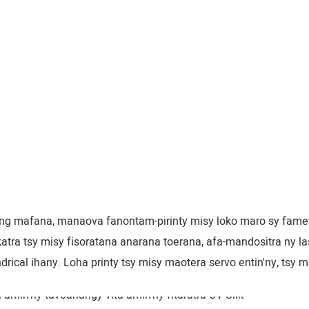
ping mafana, manaova fanontam-pirinty misy loko maro sy fame
vokatra tsy misy fisoratana anarana toerana, afa-mandositra ny las
drical ihany. Loha printy tsy misy maotera servo entin'ny, tsy 