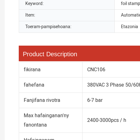
Keyword:
foil stamp
Item:
Automatic
Toeram-pampisehoana:
Etazonia
Product Description
fikirana
CNC106
fahefana
380VAC 3 Phase 50/60
Fanjifana rivotra
6-7 bar
Max hafainganan'ny
2400-3000pcs / h
fanontana