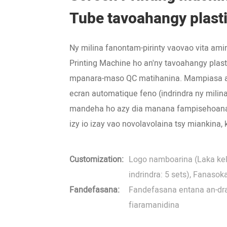
Tube tavoahangy plasti
Ny milina fanontam-pirinty vaovao vita amin
Printing Machine ho an'ny tavoahangy plasti
mpanara-maso QC matihanina. Mampiasa a
ecran automatique feno (indrindra ny mili
mandeha ho azy dia manana fampisehoana
izy io izay vao novolavolaina tsy miankina
Customization:
Logo namboarina (Laka kely
indrindra: 5 sets), Fanasoka
Fandefasana:
Fandefasana entana an-dr
fiaramanidina