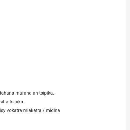
tahana mafana an-tsipika.
itra tsipika.
misy vokatra miakatra / midina