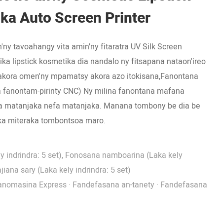
ka Auto Screen Printer
'ny tavoahangy vita amin'ny fitaratra UV Silk Screen
ka lipstick kosmetika dia nandalo ny fitsapana nataon'ireo
kora omen'ny mpamatsy akora azo itokisana,Fanontana
na fanontam-pirinty CNC) Ny milina fanontana mafana
 matanjaka nefa matanjaka. Manana tombony be dia be
, ka miteraka tombontsoa maro.
 indrindra: 5 set), Fonosana namboarina (Laka kely
jiana sary (Laka kely indrindra: 5 set)
anomasina Express · Fandefasana an-tanety · Fandefasana