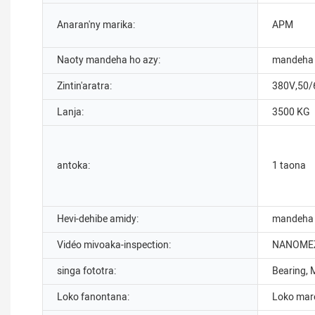
Anaran'ny marika:
APM
Naoty mandeha ho azy:
mandeha 
Zintin'aratra:
380V,50
Lanja:
3500 KG
antoka:
1 taona
Hevi-dehibe amidy:
mandeha 
Vidéo mivoaka-inspection:
NANOMEZ
singa fototra:
Bearing, 
Loko fanontana:
Loko maro