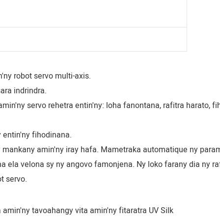
ny robot servo multi-axis.
ara indrindra.
y entin'ny fihodinana.
ay mankany amin'ny iray hafa. Mametraka automatique ny paramè
na ela velona sy ny angovo famonjena. Ny loko farany dia ny ra
t servo.