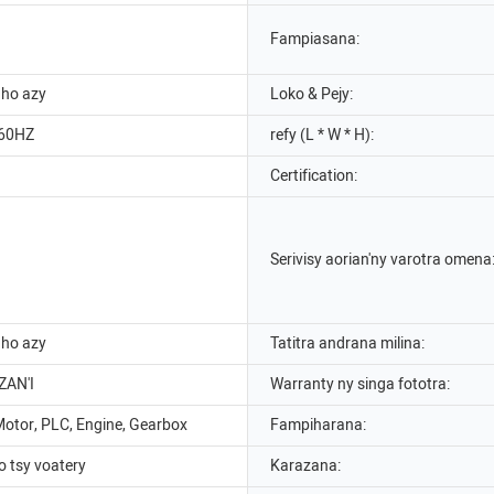
Fampiasana:
ho azy
Loko & Pejy:
/60HZ
refy (L * W * H):
Certification:
Serivisy aorian'ny varotra omena
ho azy
Tatitra andrana milina:
AN'I
Warranty ny singa fototra:
Motor, PLC, Engine, Gearbox
Fampiharana:
 tsy voatery
Karazana: