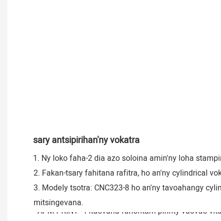
sary antsipirihan'ny vokatra
1. Ny loko faha-2 dia azo soloina amin'ny loha stam
 2. Fakan-tsary fahitana rafitra, ho an'ny cylindrical 
 3. Modely tsotra: CNC323-8 ho an'ny tavoahangy cylin
 mitsingevana.