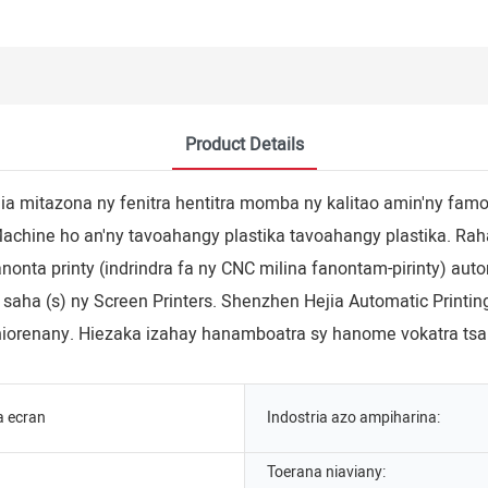
Product Details
dia mitazona ny fenitra hentitra momba ny kalitao amin'ny fam
ng Machine ho an'ny tavoahangy plastika tavoahangy plastika. R
nonta printy (indrindra fa ny CNC milina fanontam-pirinty) au
aha (s) ny Screen Printers. Shenzhen Hejia Automatic Printing 
niorenany. Hiezaka izahay hanamboatra sy hanome vokatra tsar
 ecran
Indostria azo ampiharina:
Toerana niaviany: