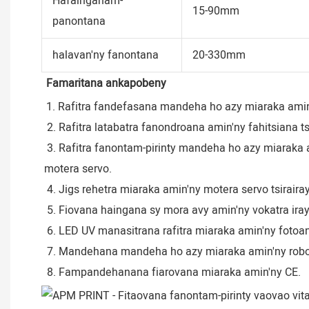
Hafainganam-
15-90mm
panontana
halavan'ny fanontana
20-330mm
Famaritana ankapobeny
1. Rafitra fandefasana mandeha ho azy miaraka amin'
 2. Rafitra latabatra fanondroana amin'ny fahitsiana ts
 3. Rafitra fanontam-pirinty mandeha ho azy miaraka amin'ny servo rehetra entin'ny: loha fanontana, rafitra harato, fihodinana, kaontenera miakatra / midina izay entin'ny 
motera servo.
 4. Jigs rehetra miaraka amin'ny motera servo tsiraira
 5. Fiovana haingana sy mora avy amin'ny vokatra ir
 6. LED UV manasitrana rafitra miaraka amin'ny fotoa
 7. Mandehana mandeha ho azy miaraka amin'ny robo
 8. Fampandehanana fiarovana miaraka amin'ny CE.