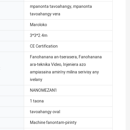
mpanonta tavoahangy, mpanonta
tavoahangy vera
Maroloko
3*3*2.4m
CE Certification
Fanohanana an-tserasera, Fanohanana
ara-teknika Video, Injeniera azo
:
ampiasaina amin'ny milina serivisy any
ivelany
NANOMEZAN'I
1 taona
tavoahangy oval
Machine fanontam-pirinty