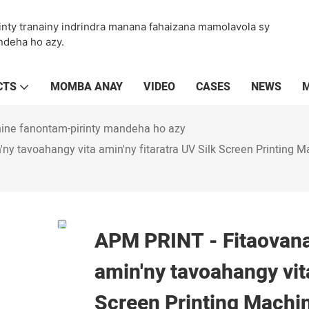
inty tranainy indrindra manana fahaizana mamolavola sy
ndeha ho azy.
CTS
MOMBA ANAY
VIDEO
CASES
NEWS
M
ine fanontam-pirinty mandeha ho azy
ny tavoahangy vita amin'ny fitaratra UV Silk Screen Printing 
APM PRINT - Fitaovana
amin'ny tavoahangy vita
Screen Printing Machin