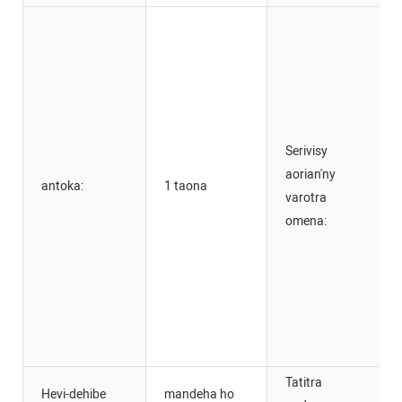
Serivisy
aorian'ny
antoka:
1 taona
varotra
omena:
Tatitra
Hevi-dehibe
mandeha ho