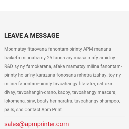
LEAVE A MESSAGE
Mpamatsy fitaovana fanontam-pirinty APM manana
traikefa mihoatra ny 25 taona ary miasa mafy amin'ny
R&D sy ny famokarana, afaka mamatsy milina fanontam-
pirinty ho an'ny karazana fonosana rehetra izahay, toy ny
milina fanontam-pirinty tavoahangy fitaratra, satroka
divay, tavoahangin-drano, kaopy, tavoahangy mascara,
lokomena, siny, boaty herinaratra, tavoahangy shampoo,
pails, sns.Contact Apm Print.
sales@apmprinter.com