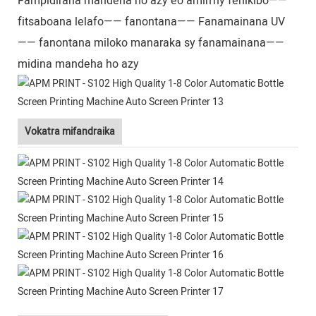
Fampidirana mandeha ho azy eo amin'ny fehikibo——
fitsaboana lelafo—— fanontana—— Fanamainana UV
—— fanontana miloko manaraka sy fanamainana——
midina mandeha ho azy
Vokatra mifandraika