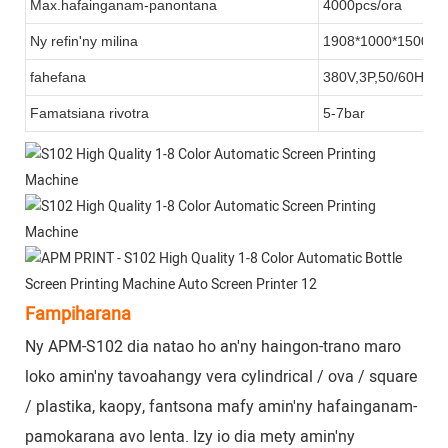
Max.hafainganam-panontana
4000pcs/ora
Ny refin'ny milina
1908*1000*1500m
fahefana
380V,3P,50/60Hz
Famatsiana rivotra
5-7bar
Fampiharana
Ny APM-S102 dia natao ho an'ny haingon-trano maro
loko amin'ny tavoahangy vera cylindrical / ova / square
/ plastika, kaopy, fantsona mafy amin'ny hafainganam-
pamokarana avo lenta. Izy io dia mety amin'ny