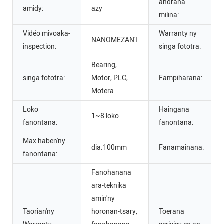
andrana
amidy:
azy
milina:
Vidéo mivoaka-
Warranty ny
NANOMEZAN'I
inspection:
singa fototra:
Bearing,
singa fototra:
Motor, PLC,
Fampiharana:
Motera
Loko
Haingana
1~8 loko
fanontana:
fanontana:
Max haben'ny
dia.100mm
Fanamainana:
fanontana:
Fanohanana
ara-teknika
amin'ny
Taorian'ny
horonan-tsary,
Toerana