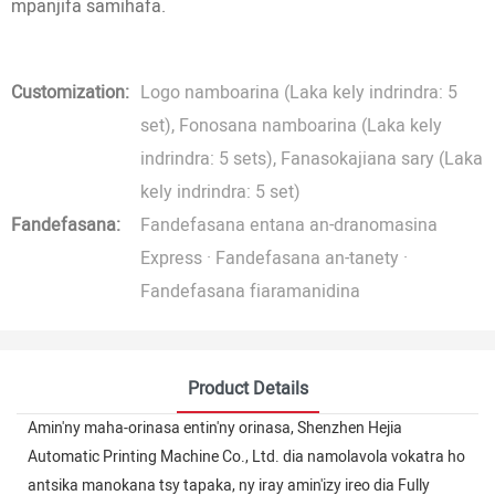
mpanjifa samihafa.
Customization:
Logo namboarina (Laka kely indrindra: 5
set), Fonosana namboarina (Laka kely
indrindra: 5 sets), Fanasokajiana sary (Laka
kely indrindra: 5 set)
Fandefasana:
Fandefasana entana an-dranomasina
Express · Fandefasana an-tanety ·
Fandefasana fiaramanidina
Product Details
Amin'ny maha-orinasa entin'ny orinasa, Shenzhen Hejia
Automatic Printing Machine Co., Ltd. dia namolavola vokatra ho
antsika manokana tsy tapaka, ny iray amin'izy ireo dia Fully