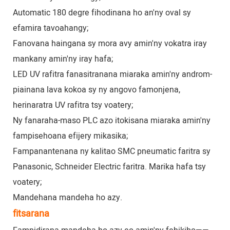
Automatic 180 degre fihodinana ho an'ny oval sy
efamira tavoahangy;
Fanovana haingana sy mora avy amin'ny vokatra iray
mankany amin'ny iray hafa;
LED UV rafitra fanasitranana miaraka amin'ny androm-
piainana lava kokoa sy ny angovo famonjena,
herinaratra UV rafitra tsy voatery;
Ny fanaraha-maso PLC azo itokisana miaraka amin'ny
fampisehoana efijery mikasika;
Fampanantenana ny kalitao SMC pneumatic faritra sy
Panasonic, Schneider Electric faritra. Marika hafa tsy
voatery;
Mandehana mandeha ho azy.
fitsarana