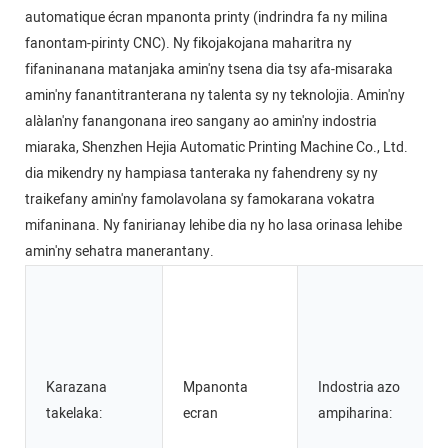
automatique écran mpanonta printy (indrindra fa ny milina
fanontam-pirinty CNC). Ny fikojakojana maharitra ny
fifaninanana matanjaka amin'ny tsena dia tsy afa-misaraka
amin'ny fanantitranterana ny talenta sy ny teknolojia. Amin'ny
alàlan'ny fanangonana ireo sangany ao amin'ny indostria
miaraka, Shenzhen Hejia Automatic Printing Machine Co., Ltd.
dia mikendry ny hampiasa tanteraka ny fahendreny sy ny
traikefany amin'ny famolavolana sy famokarana vokatra
mifaninana. Ny fanirianay lehibe dia ny ho lasa orinasa lehibe
amin'ny sehatra manerantany.
Karazana
Mpanonta
Indostria azo
takelaka:
ecran
ampiharina: