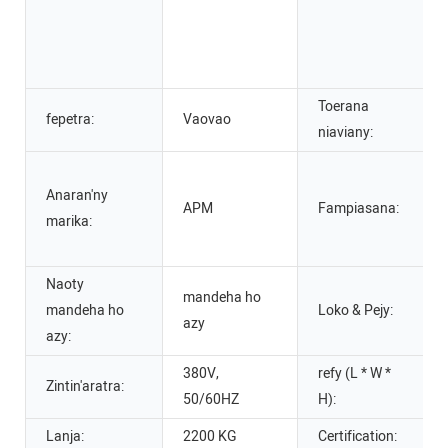
Toerana
fepetra:
Vaovao
niaviany:
Anaran'ny
APM
Fampiasana:
marika:
Naoty
mandeha ho
mandeha ho
Loko & Pejy:
azy
azy:
380V,
refy (L * W *
Zintin'aratra:
50/60HZ
H):
Lanja:
2200 KG
Certification: