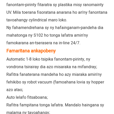
fanontam-pirinty fitaratra sy plastika misy ranomainty
UV. Mila toerana fisoratana anarana ho an'ny fanontana
tavoahangy cylindrical maro loko.
Ny fahamendrehana sy ny hafainganam-pandeha dia
mahatonga ny S102 ho tonga lafatra amin'ny
famokarana an-tserasera na in-line 24/7.
Famaritana ankapobeny
Automatic 1-8 loko tsipika fanontam-pirinty, ny
vondrona tsirairay dia azo misaraka na mifandray;
Rafitra fanaterana mandeha ho azy miaraka amin'ny
fehikibo sy robot vacuum (famoahana lovia sy hopper
azo atao;
Auto lelafo fitsaboana;
Rafitra fampitana tonga lafatra. Mandalo haingana sy
malama ny tavoahangy;