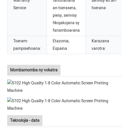
Warranty
fanohanana
serivisy eo an-
Service:
an-tserasera,
toerana:
piesy, serivisy
fikojakojana sy
fanamboarana
Toeram-
Etazonia,
Karazana
pampisehoana:
Espaina
varotra:
Mombamomba ny vokatra
Teknolojia - data