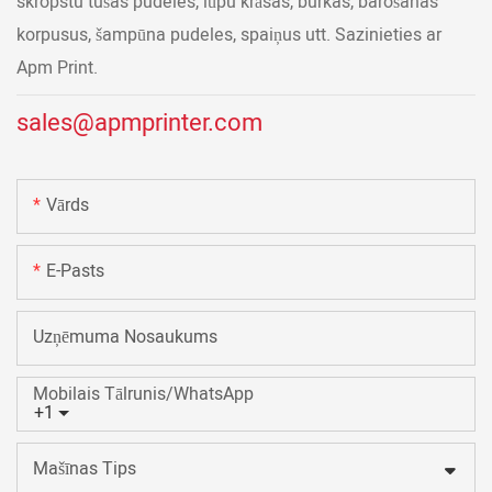
skropstu tušas pudeles, lūpu krāsas, burkas, barošanas
korpusus, šampūna pudeles, spaiņus utt. Sazinieties ar
Apm Print.
sales@apmprinter.com
Vārds
E-Pasts
Uzņēmuma Nosaukums
Mobilais Tālrunis/WhatsApp
+1
Mašīnas Tips