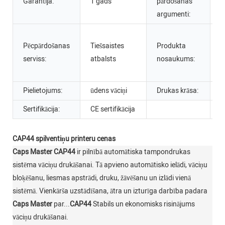
Garantija:
1 gads
pārdošanas
p
argumenti:
A
Pēcpārdošanas
Tiešsaistes
Produkta
s
serviss:
atbalsts
nosaukums:
d
i
Pielietojums:
ūdens vāciņi
Drukas krāsa:
1
Sertifikācija:
CE sertifikācija
CAP44 spilventiņu printeru cenas
Caps Master
CAP44
ir pilnībā automātiska tampondrukas
sistēma vāciņu drukāšanai. Tā apvieno automātisko ielādi, vāciņu
bloķēšanu, liesmas apstrādi, druku, žāvēšanu un izlādi vienā
sistēmā. Vienkārša uzstādīšana, ātra un izturīga darbība padara
Caps Master
par...
CAP44
Stabils un ekonomisks risinājums
vāciņu drukāšanai.