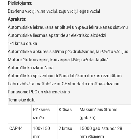
Pielietojums:
Dzērienu vāciņi, vīna vāciņi, zāļu vāciņi, eļļas vāciņi
Apraksts:
Automātiska iekraušana ar piltuvi un īpašu iekraušanas sistēmu
Automātiska liesmas apstrāde ar elektrisko aizdedzi
1-4 krāsu druka
Automātiska apkures sistēma pēc drukāšanas, lai žāvētu vāciņus
Motorizēts konveijers, konveijera ķēde, ražota Japānā
Automātiska izkraušana
Automātiska spilventiņu tīrīšana labākam drukas rezultātam
Labi uzbūvēta mašīnbūve ar CE standarta drošības dizainu
Panasonic PLC un skārienekrāns
Tehniskie dati:
Plāksnes
Krāsas
Maksimālais ātrums
izmērs
(gab./h)
CAP44
100x150
2 krāsu
15000 gab./stundā 28
mm
mm vāciņiem