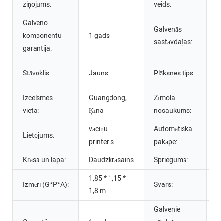
ziņojums:
veids:
p
Galveno
Galvenās
P
komponentu
1 gads
sastāvdaļas:
m
garantija:
P
Stāvoklis:
Jauns
Plāksnes tips:
P
Izcelsmes
Guangdong,
Zīmola
vieta:
Ķīna
nosaukums:
vāciņu
Automātiska
Lietojums:
A
printeris
pakāpe:
Krāsa un lapa:
Daudzkrāsains
Spriegums:
1
1,85 * 1,15 *
Izmēri (G*P*A):
Svars:
5
1,8 m
Galvenie
A