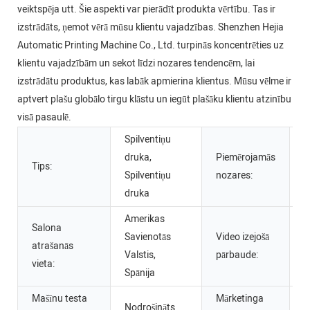
veiktspēja utt. Šie aspekti var pierādīt produkta vērtību. Tas ir
izstrādāts, ņemot vērā mūsu klientu vajadzības. Shenzhen Hejia
Automatic Printing Machine Co., Ltd. turpinās koncentrēties uz
klientu vajadzībām un sekot līdzi nozares tendencēm, lai
izstrādātu produktus, kas labāk apmierina klientus. Mūsu vēlme ir
aptvert plašu globālo tirgu klāstu un iegūt plašāku klientu atzinību
visā pasaulē.
Spilventiņu
druka,
Piemērojamās
Tips:
T
Spilventiņu
nozares:
druka
Amerikas
Salona
Savienotās
Video izejošā
atrašanās
N
Valstis,
pārbaude:
vieta:
Spānija
Mašīnu testa
Mārketinga
P
Nodrošināts