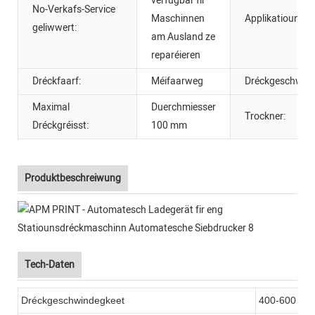
verfügbar fir
No-Verkafs-Service
Maschinnen
Applikatioun:
geliwwert:
am Ausland ze
reparéieren
Dréckfaarf:
Méifaarweg
Dréckgeschwind
Maximal
Duerchmiesser
Trockner:
Dréckgréisst:
100 mm
Produktbeschreiwung
Tech-Daten
Dréckgeschwindegkeet
400-600 Sté