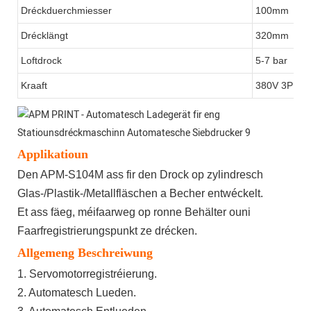
Dréckduerchmiesser
100mm
Drécklängt
320mm
Loftdrock
5-7 bar
Kraaft
380V 3P
Applikatioun
Den APM-S104M ass fir den Drock op zylindresch
Glas-/Plastik-/Metallfläschen a Becher entwéckelt.
Et ass fäeg, méifaarweg op ronne Behälter ouni
Faarfregistrierungspunkt ze drécken.
Allgemeng Beschreiwung
1. Servomotorregistréierung.
2. Automatesch Lueden.