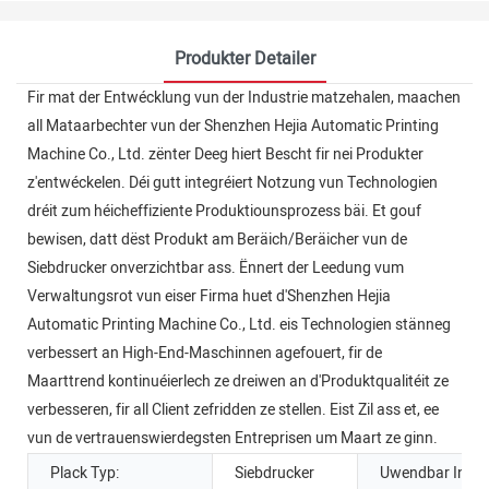
Produkter Detailer
Fir mat der Entwécklung vun der Industrie matzehalen, maachen
all Mataarbechter vun der Shenzhen Hejia Automatic Printing
Machine Co., Ltd. zënter Deeg hiert Bescht fir nei Produkter
z'entwéckelen. Déi gutt integréiert Notzung vun Technologien
dréit zum héicheffiziente Produktiounsprozess bäi. Et gouf
bewisen, datt dëst Produkt am Beräich/Beräicher vun de
Siebdrucker onverzichtbar ass. Ënnert der Leedung vum
Verwaltungsrot vun eiser Firma huet d'Shenzhen Hejia
Automatic Printing Machine Co., Ltd. eis Technologien stänneg
verbessert an High-End-Maschinnen agefouert, fir de
Maarttrend kontinuéierlech ze dreiwen an d'Produktqualitéit ze
verbesseren, fir all Client zefridden ze stellen. Eist Zil ass et, ee
vun de vertrauenswierdegsten Entreprisen um Maart ze ginn.
Plack Typ:
Siebdrucker
Uwendbar Indust