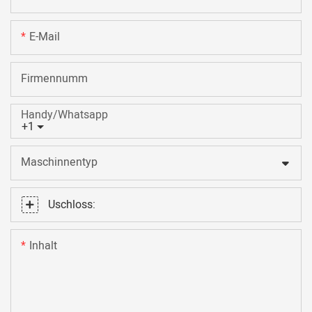
E-Mail
Firmennumm
Handy/Whatsapp
+1
Maschinnentyp
Uschloss:
Inhalt