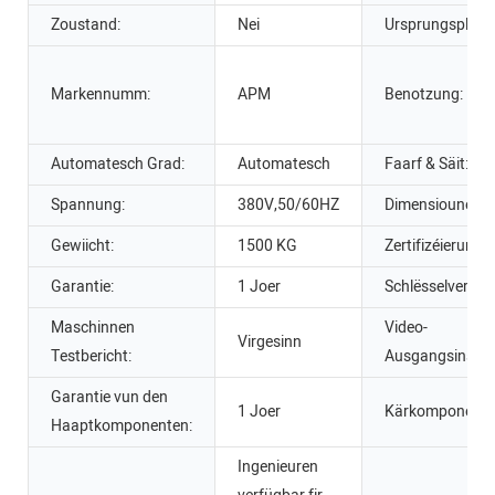
Zoustand:
Nei
Ursprungsplaz:
Markennumm:
APM
Benotzung:
Automatesch Grad:
Automatesch
Faarf & Säit:
Spannung:
380V,50/60HZ
Dimensiounen (L 
Gewiicht:
1500 KG
Zertifizéierung:
Garantie:
1 Joer
Schlësselverkaa
Maschinnen
Video-
Virgesinn
Testbericht:
Ausgangsinspek
Garantie vun den
1 Joer
Kärkomponente
Haaptkomponenten:
Ingenieuren