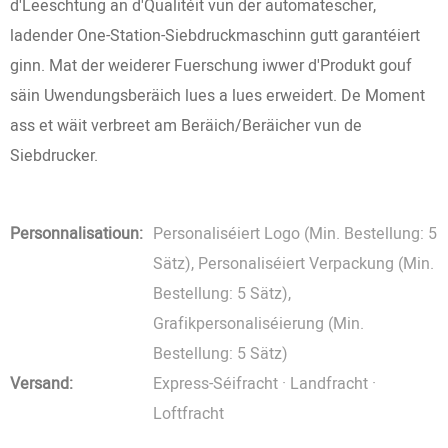
d'Leeschtung an d'Qualitéit vun der automatescher,
ladender One-Station-Siebdruckmaschinn gutt garantéiert
ginn. Mat der weiderer Fuerschung iwwer d'Produkt gouf
säin Uwendungsberäich lues a lues erweidert. De Moment
ass et wäit verbreet am Beräich/Beräicher vun de
Siebdrucker.
Personnalisatioun:
Personaliséiert Logo (Min. Bestellung: 5
Sätz), Personaliséiert Verpackung (Min.
Bestellung: 5 Sätz),
Grafikpersonaliséierung (Min.
Bestellung: 5 Sätz)
Versand:
Express-Séifracht · Landfracht ·
Loftfracht