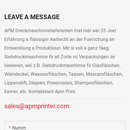
LEAVE A MESSAGE
APM Dréckmaschinnelieferanten mat méi wéi 25 Joer
Erfahrung a fläissiger Aarbecht an der Fuerschung an
Entwécklung a Produktioun. Mir si voll a ganz fäeg,
Siebdruckmaschinne fir all Zorte vu Verpackungen ze
liwweren, wéi z.B. Siebdruckmaschinne fir Glasfläschen,
Wäindeckel, Waasserfläschen, Taasen, Mascarafläschen,
Lippenstift, Dëppen, Powercases, Shampoofläschen,
Eemer, etc. Kontaktéiert Apm Print.
sales@apmprinter.com
Numm