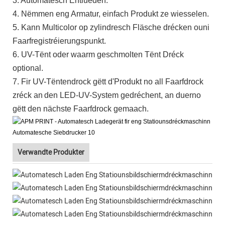
3. Automatesch Entlueden.
4. Nëmmen eng Armatur, einfach Produkt ze wiesselen.
5. Kann Multicolor op zylindresch Fläsche drécken ouni
Faarfregistréierungspunkt.
6. UV-Tënt oder waarm geschmolten Tënt Dréck
optional.
7. Fir UV-Tëntendrock gëtt d'Produkt no all Faarfdrock
zréck an
den LED-UV-System gedréchent, an duerno
gëtt den nächste Faarfdrock gemaach.
Verwandte Produkter