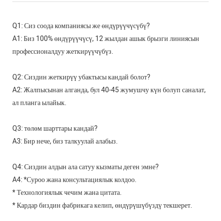
Q1: Сиз соода компаниясы же өндүрүүчүсүбү?
A1: Биз 100% өндүрүүчүсү, 12 жылдан ашык брызги линиясын
профессионалдуу жеткирүүчүбүз.
Q2: Сиздин жеткирүү убактысы кандай болот?
A2: Жалпысынан алганда, бул 40-45 жумушчу күн болуп саналат,
ал планга ылайык.
Q3: төлөм шарттары кандай?
A3: Бир нече, биз талкуулай алабыз.
Q4: Сиздин алдын ала сатуу кызматы деген эмне?
A4: *Суроо жана консультациялык колдоо.
* Технологиялык чечим жана цитата.
* Кардар биздин фабрикага келип, өндүрүшүбүздү текшерет.