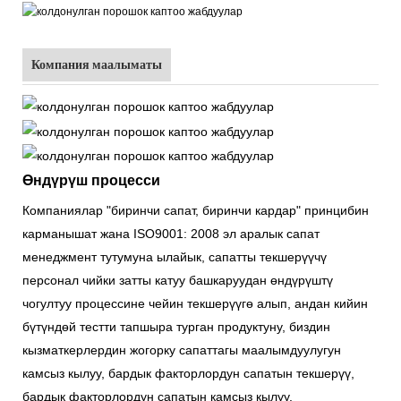
Компания маалыматы
Өндүрүш процесси
Компаниялар "биринчи сапат, биринчи кардар" принцибин
карманышат жана ISO9001: 2008 эл аралык сапат
менеджмент тутумуна ылайык, сапатты текшерүүчү
персонал чийки затты катуу башкаруудан өндүрүштү
чогултуу процессине чейин текшерүүгө алып, андан кийин
бүтүндөй тестти тапшыра турган продуктуну, биздин
кызматкерлердин жогорку сапаттагы маалымдуулугун
камсыз кылуу, бардык факторлордун сапатын текшерүү,
бардык факторлордун сапатын камсыз кылуу.