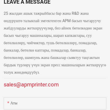
LEAVE A MESSAGE
25 жылдан ашык тажрыйбасы бар жана R&D жана
өндүрүштө талыкпай эмгектенген APM басып чыгаруучу
жабдууларды жеткирүүчүлөр, биз айнек бөтөлкөдөн экран
басып чыгаруу машиналары, шарап капкактары, суу
бөтөлкөлөрү, чөйчөктөр, тушь бөтөлкөлөрү, помадалар,
банкалар, бөтөлкө каптары, помадалар, банкалар,
бөтөлкөлөр, шампунь жана башкалар сыяктуу таңгактын
бардык түрлөрү үчүн экран пресс машиналарын жеткирүүгө
толук жөндөмдүүбүз.
sales@apmprinter.com
Аты