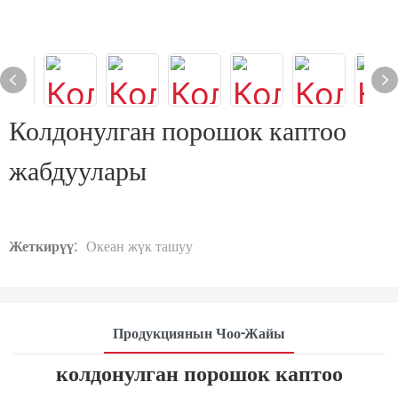
Колдонулган порошок каптоо
жабдуулары
Жеткирүү:
Океан жүк ташуу
Продукциянын Чоо-Жайы
колдонулган порошок каптоо