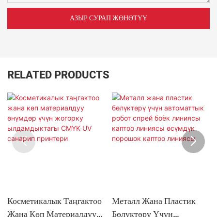
АЗЫР СУРАП ЖӨНӨТҮҮ
RELATED PRODUCTS
Косметикалык Таңгактоо
Металл Жана Пластик
Жана Көп Материалдуу
Бөлүктөрү Үчүн