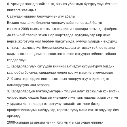
6. Архивди заводго кайтарып, аны өз убагында бүтүрүү үчүн бүтпөгөн
иштерге жазыңыз
Сатуудан кийинки бөлүмдүн өнүгүү абалы
Биздин компания биринчи жигердүү кийин өнөр жай болуп
саналат.2008-жылы каржылык кризистин таасири астында, фабрика
да табигый таасир эткен.Оор шарттарда, жумушчулар бир нече
нерсе, жоготууга жол бербөө максатында, жумушчулардын өндүрүш
ынтасын жакшыртуу, бекем карама-каршы активдүү тейлөө планы
алдыга коюлган, демилге эшиктен эшикке сатуудан кийинки тейлөө
кардар үчүн.
1. Кардарлар үчүн сатуудан кийинки активдүү жүрүм-турум биздин
каалообуз боюнча, кардарлар менен достук мамилеге көмөктөшөт.
2. Кызматкерлердин иштөө ынтасын жогорулатуу, кадрлардын
алмашуусуна жол бербөө;
3. Кардарлардын муктаждыктарын түшүнө алат, каржылык кризистин
чөйрөсүндө, кардар баасын үнөмдөө үчүн чыгымдарды азайтуу үчүн
учурдагы линияларды өзгөртүүнү тандайт, анткени бизде
профессионалдык жабдуулар, керектелүүчү жана сатып алуулар биз
аркылуу.
2008-жылдан азыркыга чейин, биз мыкты сатуудан кийинки