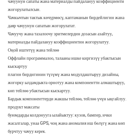
чачуунун сапаты жана материалды пайдалануу коэффициенти
жогорулатылсын.
Чачкычтын тактык көчүрмөсү, каптаманын бирдейлигин жана
даяр чачуунун сапатын жогорулатат.
Чачуучу жана тазалоочу эритмелердин дозасын азайтуу,
материалды пайдалануу коэффициентин жогорулатуу.
Оңой иштетүү жана тейлөө
Оффлайн программалоо, талааны ишке киргизүү убактысын
кыскартуу
плагин бирдигинин түзүмү жана модулдаштыруу дизайны,
жогорку ылдамдыкта орнотуу жана компонентти алмаштыруу,
көп тейлөө убактысын кыскартуу.
Бардык компоненттерди жакшы тейлөө, тейлөө үчүн ыңгайлуу.
продукт максаты
буюмдарды колдонууга ылайыктуу: кузов, бампер, ички
жасалгалар, унаа GPS, чоң жана аномалия иш бөлүгү жана көп
бурчтуу чачуу керек.