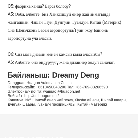
Q5: фабрика кайда? Барса болобу?
A5: Ооба, албетте. Биз Ханксишуй өнөр жай аймагында
жайгашкан, Чашан Таун, Дунгуан, Гуандун, Кытай (Материк)
Сиз Шэньчжэнь Баоан аэропортуна/Гуанчжоу Байюнь
аэропортуна уча аласыз.
Q6: Сиз мага дизайн менен камсыз кыла аласызбы?
A6: Албетте, биз өндүрүүчү жана дизайнер болуп саналат.
Байланыш: Dreamy Deng
Dongguan Huagon Automation Co., Ltd.
Телефон/скайп: +8613450043200 Тел: +86-769-83266590
Электрондук почта: waimao @huagon.net
Вебсайт: http://en.huagon.net/
Кошумча: №5 Шанхай өнөр жай жолу, Xiasha айылы, Шипай шаары,
Дунгуан шаары, Гуандун провинциясы, Кытай (Материк)