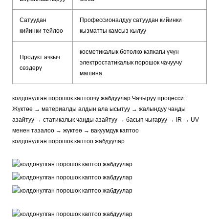
Сатуудан
Профессионалдуу сатуудан кийинки
кийинки тейлөө
кызматты камсыз кылуу
косметикалык бөтөлкө капкагы үчүн
Продукт ачкыч
электростатикалык порошок чачуучу
сөздөрү
машина
колдонулган порошок каптоочу жабдуулар Чачыруу процесси:
Жүктөө → материалды алдын ала ысытуу → жалындуу чаңды
азайтуу → статикалык чаңды азайтуу → басып чыгаруу → IR → UV
менен тазалоо → жүктөө → вакуумдук каптоо
колдонулган порошок каптоо жабдуулар