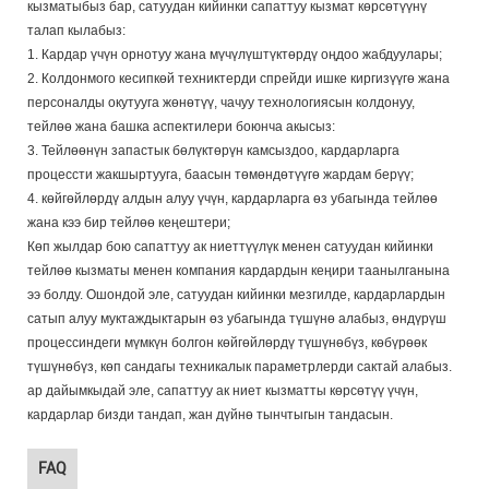
кызматыбыз бар, сатуудан кийинки сапаттуу кызмат көрсөтүүнү
талап кылабыз:
1. Кардар үчүн орнотуу жана мүчүлүштүктөрдү оңдоо жабдуулары;
2. Колдонмого кесипкөй техниктерди спрейди ишке киргизүүгө жана
персоналды окутууга жөнөтүү, чачуу технологиясын колдонуу,
тейлөө жана башка аспектилери боюнча акысыз:
3. Тейлөөнүн запастык бөлүктөрүн камсыздоо, кардарларга
процессти жакшыртууга, баасын төмөндөтүүгө жардам берүү;
4. көйгөйлөрдү алдын алуу үчүн, кардарларга өз убагында тейлөө
жана кээ бир тейлөө кеңештери;
Көп жылдар бою сапаттуу ак ниеттүүлүк менен сатуудан кийинки
тейлөө кызматы менен компания кардардын кеңири таанылганына
ээ болду. Ошондой эле, сатуудан кийинки мезгилде, кардарлардын
сатып алуу муктаждыктарын өз убагында түшүнө алабыз, өндүрүш
процессиндеги мүмкүн болгон көйгөйлөрдү түшүнөбүз, көбүрөөк
түшүнөбүз, көп сандагы техникалык параметрлерди сактай алабыз.
ар дайымкыдай эле, сапаттуу ак ниет кызматты көрсөтүү үчүн,
кардарлар бизди тандап, жан дүйнө тынчтыгын тандасын.
FAQ