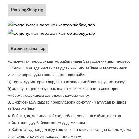
PackingShipping
Биздин кызматтар
колдонулган порошок каптоо жабдуулары Сатуудан кийинки процесс
1. Келишим убада кылган сатуудан кийинки тейлөө милдеттенмеси
2. Ишке киргизүү/машина аяктагандан кийин:
а) тиешелүү материалдарды жана запастык бөлүктөрүн жеткирүү
б) эксплуатациялоочу персоналга кесипкөй спрей техниктерин
жиберүү, кадрларды даярдоону камсыз кылуу.
3. Эксклюзивдүү кардар профилдерин орнотуу - "сатуудан кийинки
тейлөө файлы"
4. Дайындоо, жеринде тейлөө, тейлөө менен ай сайын, квартал
сайын активдүү байланыш түзүү демилгеси
5. Кабыл алуу, пайдалануу тейлөө, ошондой эле кардар маалымдама
үчүн алдыга коюлган, кардар пикир жазуу