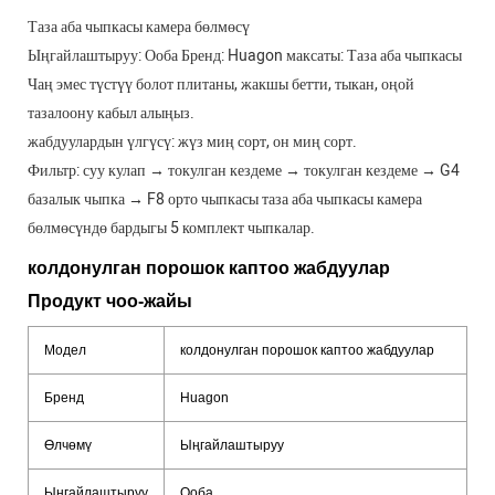
Таза аба чыпкасы камера бөлмөсү
Ыңгайлаштыруу: Ооба Бренд: Huagon максаты: Таза аба чыпкасы
Чаң эмес түстүү болот плитаны, жакшы бетти, тыкан, оңой
тазалоону кабыл алыңыз.
жабдуулардын үлгүсү: жүз миң сорт, он миң сорт.
Фильтр: суу кулап → токулган кездеме → токулган кездеме → G4
базалык чыпка → F8 орто чыпкасы таза аба чыпкасы камера
бөлмөсүндө бардыгы 5 комплект чыпкалар.
колдонулган порошок каптоо жабдуулар
Продукт чоо-жайы
Модел
колдонулган порошок каптоо жабдуулар
Бренд
Huagon
Өлчөмү
Ыңгайлаштыруу
Ыңгайлаштыруу
Ооба