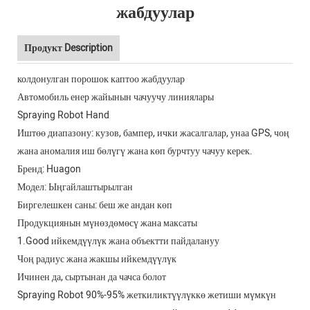
жабдуулар
Продукт Description
колдонулган порошок каптоо жабдуулар
Автомобиль енер жайынын чачуучу линиялары
Spraying Robot Hand
Иштөө диапазону: кузов, бампер, ички жасалгалар, унаа GPS, чоң
жана аномалия иш бөлүгү жана көп бурчтуу чачуу керек.
Бренд: Huagon
Модел: Ыңгайлаштырылган
Биргелешкен саны: беш же андан көп
Продукциянын мүнөздөмөсү жана максаты
1.Good ийкемдүүлүк жана объектти пайдалануу
Чоң радиус жана жакшы ийкемдүүлүк
Ичинен да, сыртынан да чачса болот
Spraying Robot 90%-95% жеткиликтүүлүккө жетиши мүмкүн