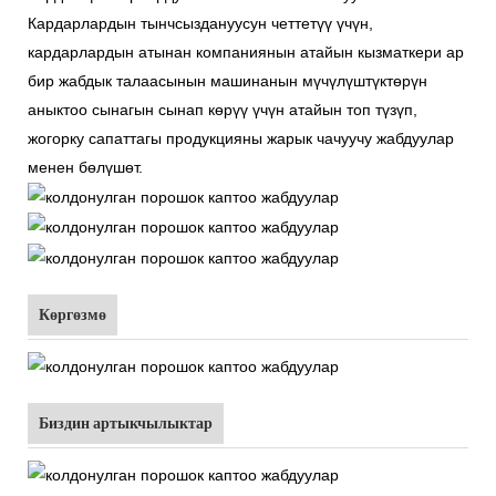
Кардарлардын тынчсыздануусун четтетүү үчүн,
кардарлардын атынан компаниянын атайын кызматкери ар
бир жабдык талаасынын машинанын мүчүлүштүктөрүн
аныктоо сынагын сынап көрүү үчүн атайын топ түзүп,
жогорку сапаттагы продукцияны жарык чачуучу жабдуулар
менен бөлүшөт.
Көргөзмө
Биздин артыкчылыктар