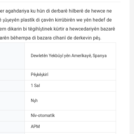
 her agahdariya ku hûn di derbarê hilberê de hewce ne
 şûşeyên plastîk di çavên kirrûbirên we yên hedef de
em dikarin bi têgihîştinek kûrtir a hewcedariyên bazarê
ûbarên bêhempa di bazara cîhanî de derkevin pêş.
Dewletên Yekbûyî yên Amerîkayê, Spanya
Pêşkêşkirî
1 Sal
Nşh
Nîv-otomatîk
APM