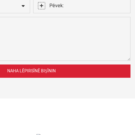
Pêvek:
NAHA LÊPIRSÎNÊ BIŞÎNIN