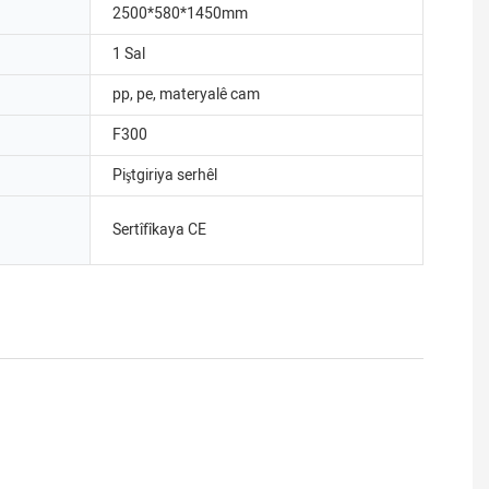
2500*580*1450mm
1 Sal
pp, pe, materyalê cam
F300
Piştgiriya serhêl
Sertîfîkaya CE