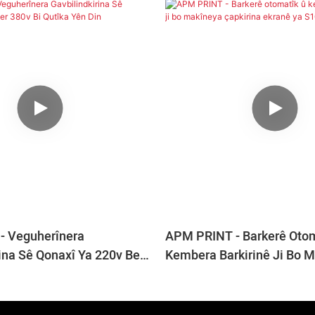
- Veguherînera
APM PRINT - Barkerê Otom
ina Sê Qonaxî Ya 220v Ber
Kembera Barkirinê Ji Bo 
ka Yên Din
Çapkirina Ekranê Ya S102.