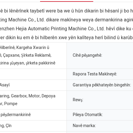
 bi lênêrînek taybetî were ba we û hûn dikarin bi hêsanî ji bo
nting Machine Co., Ltd. dikare makîneya weya dermankirina agirê
enzhen Hejia Automatic Printing Machine Co., Ltd. hêvî dike ku 
wer dikin ku em ê bi hilberên xwe yên kalîteya herî bilind û kar
ilberînê, Kargeha Xwarin û
, Çapxane, Şîrketa Reklamê,
Cihê pêşangehê:
kirina şûşeyan, şîrketa pakkirinê
Rapora Testa Makîneyê:
Asayî
Garantiya pêkhateyên bingehîn:
aring, Gearbox, Motor, Depoya
Rewş:
ear, Pompe
 pêşdermankirinê
Pileya Otomatîk:
g, Çîn
Navê marka: