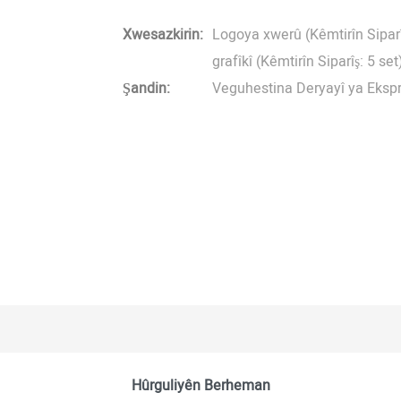
Xwesazkirin:
Logoya xwerû (Kêmtirîn Siparîş
grafîkî (Kêmtirîn Siparîş: 5 set
Şandin:
Veguhestina Deryayî ya Ekspr
Hûrguliyên Berheman