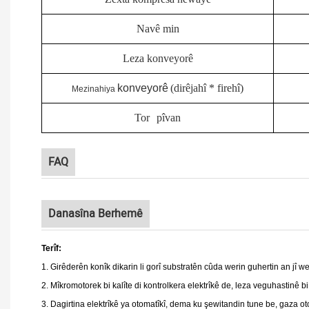
Navê min
Leza konveyorê
konveyorê
(dirêjahî * firehî)
Mezinahiya
Tor
pîvan
FAQ
Danasîna Berhemê
Terîf:
1. Girêderên konîk dikarin li gorî substratên cûda werin guhertin an jî we
2. Mîkromotorek bi kalîte di kontrolkera elektrîkê de, leza veguhastinê bi
3. Dagirtina elektrîkê ya otomatîkî, dema ku şewitandin tune be, gaza o