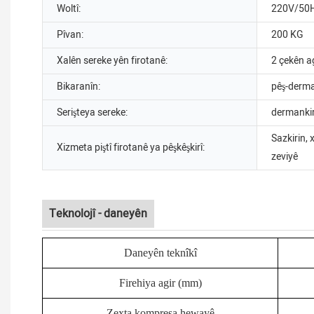
Woltî:
220V/50
Pîvan:
200 KG
Xalên sereke yên firotanê:
2 çekên a
Bikaranîn:
pêş-derma
Serişteya sereke:
dermankir
Sazkirin, 
Xizmeta piştî firotanê ya pêşkêşkirî:
zeviyê
Teknolojî - daneyên
Daneyên teknîkî
Firehiya agir (mm)
Zexta kompresa hewayê