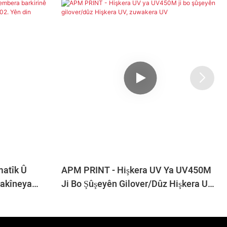
atîk Û
APM PRINT - Hişkera UV Ya UV450M
Makîneya
Ji Bo Şûşeyên Gilover/dûz Hişkera UV,
 Yên Din
Zuwakera UV