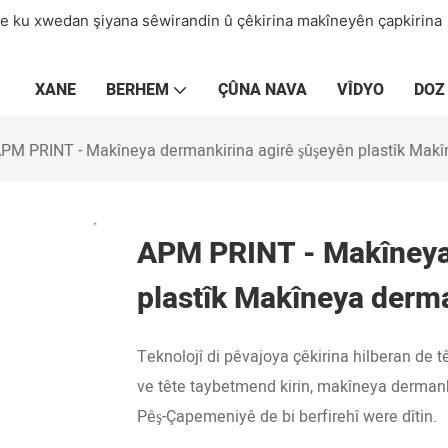
 ye ku xwedan şiyana sêwirandin û çêkirina makîneyên çapkirina
XANE
BERHEM
ÇÛNA NAVA
VÎDYO
DOZ
PM PRINT - Makîneya dermankirina agirê şûşeyên plastîk Makî
APM PRINT - Makîneya 
plastîk Makîneya derma
Teknolojî di pêvajoya çêkirina hilberan de
ve tête taybetmend kirin, makîneya dermank
Pêş-Çapemeniyê de bi berfirehî were dîtin.