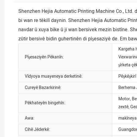
Shenzhen Hejia Automatic Printing Machine Co., Ltd. dê
bi wan re têkilî daynin. Shenzhen Hejia Automatic Pri
navdar û xuya bike û ji wan bersivek mezin bistîne. Sh
zûtir bersivê bidin guhertinên di pîşesaziyê de. Em ba
Kargeha H
Pîşesaziyên Pêkanîn:
Vexwarinê
şîrketa çê
Vîdyoya muayeneya derketinê:
Pêşkêşkirî
Cureyê Bazarkirinê:
Berhema 
Motor, Be
Pêkhateyên bingehîn:
zextê, ​​G
Awa:
makîneya
Cihê Jêderkê:
Guangdon