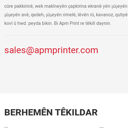
cûre pakkirinê, wek makîneyên çapkirina ekranê yên şûşeyên
şûşeyên avê, qedeh, şûşeyên rimelê, lêvên rû, kavanoz, quti
kovî û hwd. peyda bikin. Bi Apm Print re têkilî daynin.
sales@apmprinter.com
BERHEMÊN TÊKILDAR