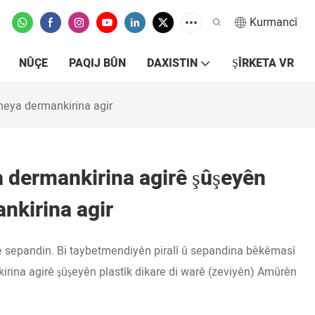
Kurmancî
NÛÇE
PAQIJ BÛN
DAXISTIN
ŞÎRKETA VR
neya dermankirina agir
dermankirina agirê şûşeyên
nkirina agir
 tê sepandin. Bi taybetmendiyên piralî û sepandina bêkêmasî
irina agirê şûşeyên plastîk dikare di warê (zeviyên) Amûrên