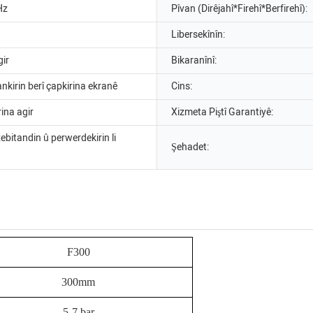
Hz
Pîvan (Dirêjahî*Firehî*Berfirehî):
Libersekînîn:
gir
Bikaranînî:
nkirin berî çapkirina ekranê
Cins:
ina agir
Xizmeta Piştî Garantiyê:
xebitandin û perwerdekirin li
Şehadet:
F300
300mm
5-7 bar