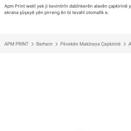
Apm Print wekî yek ji kevintirîn dabînkerên alavên çapkirinê
ekrana şûşeyê yên pirreng ên bi tevahî otomatîk e.
APM PRINT
Berhem
Pêvekên Makîneya Çapkirinê
A