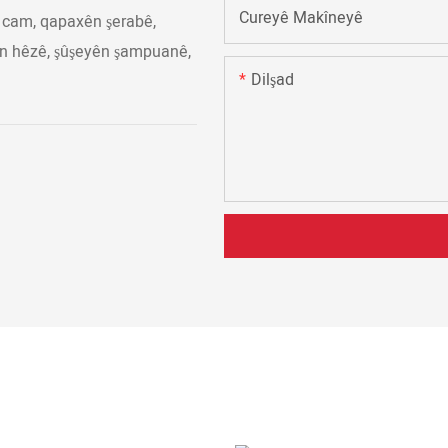
Cureyê Makîneyê
 cam, qapaxên şerabê,
yên hêzê, şûşeyên şampuanê,
Dilşad