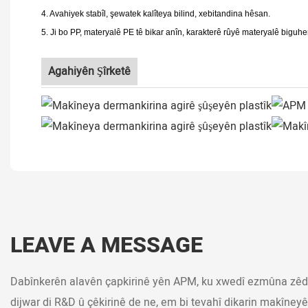
4. Avahiyek stabîl, şewatek kalîteya bilind, xebitandina hêsan.
5. Ji bo PP, materyalê PE tê bikar anîn, karakterê rûyê materyalê biguher
Agahiyên Şîrketê
LEAVE A MESSAGE
Dabînkerên alavên çapkirinê yên APM, ku xwedî ezmûna zêde
dijwar di R&D û çêkirinê de ne, em bi tevahî dikarin makîneyê