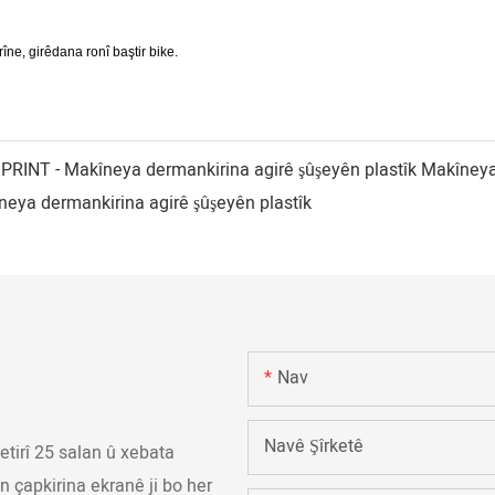
îne, girêdana ronî baştir bike.
Nav
Navê Şîrketê
tirî 25 salan û xebata
n çapkirina ekranê ji bo her