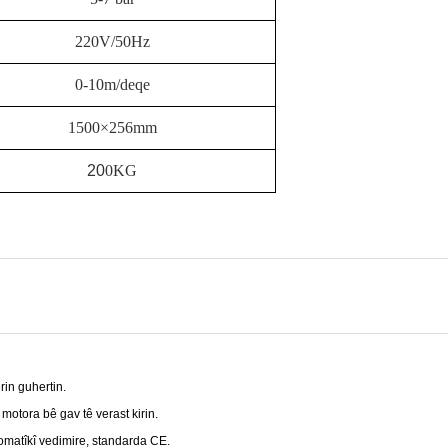
220V/50Hz
0-10m/deqe
1500×256mm
20
0KG
rin guhertin.
 motora bê gav tê verast kirin.
tomatîkî vedimire, standarda CE.