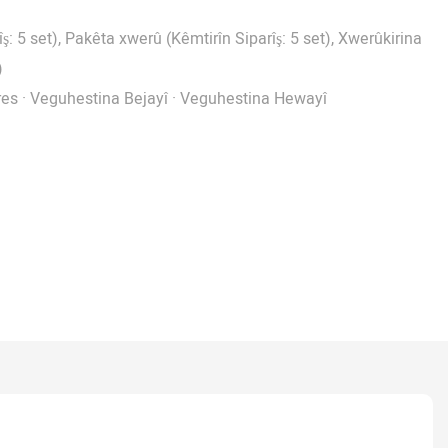
: 5 set), Pakêta xwerû (Kêmtirîn Siparîş: 5 set), Xwerûkirina
)
es · Veguhestina Bejayî · Veguhestina Hewayî