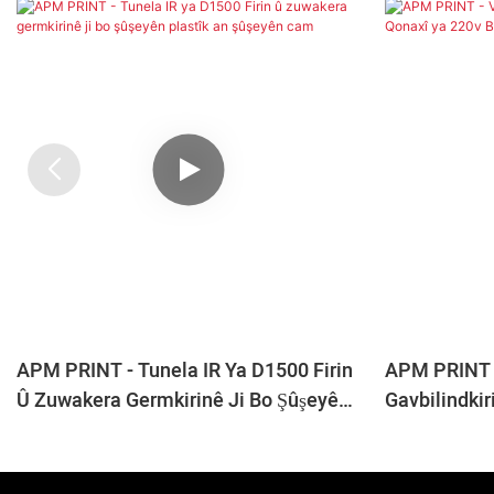
APM PRINT - Tunela IR Ya D1500 Firin
APM PRINT 
Û Zuwakera Germkirinê Ji Bo Şûşeyên
Gavbilindkir
Plastîk An Şûşeyên Cam
380v Bi Qutî