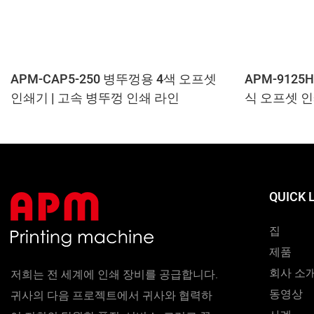
APM-CAP5-250 병뚜껑용 4색 오프셋
APM-9125
인쇄기 | 고속 병뚜껑 인쇄 라인
식 오프셋 
QUICK 
집
제품
회사 소
저희는 전 세계에 인쇄 장비를 공급합니다.
동영상
귀사의 다음 프로젝트에서 귀사와 협력하