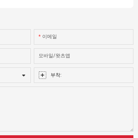
이메일
모바일/왓츠앱
부착: