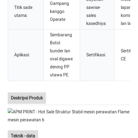
Gampang
Titik sade
sawise-
lapangan
kanggo
utama:
sales
komision
Operate
kasedhiya:
lan latih
Sembarang
Botol
bunder lan
Sertifikas
Aplikasi:
Sertifikasi:
oval digawe
CE
dening PP
utawa PE.
Deskripsi Produk
Teknik - data