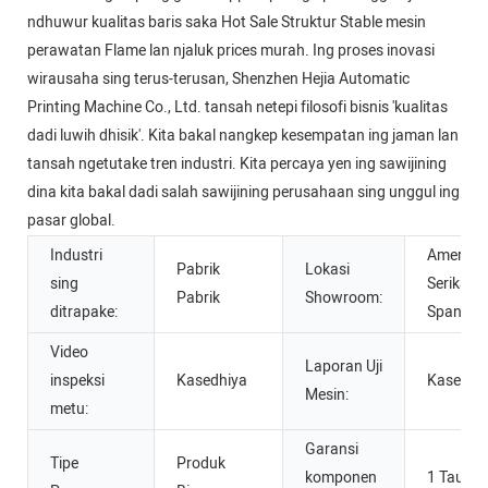
ndhuwur kualitas baris saka Hot Sale Struktur Stable mesin
perawatan Flame lan njaluk prices murah. Ing proses inovasi
wirausaha sing terus-terusan, Shenzhen Hejia Automatic
Printing Machine Co., Ltd. tansah netepi filosofi bisnis 'kualitas
dadi luwih dhisik'. Kita bakal nangkep kesempatan ing jaman lan
tansah ngetutake tren industri. Kita percaya yen ing sawijining
dina kita bakal dadi salah sawijining perusahaan sing unggul ing
pasar global.
Industri
Amerika
Pabrik
Lokasi
sing
Serikat,
Pabrik
Showroom:
ditrapake:
Spanyol
Video
Laporan Uji
inspeksi
Kasedhiya
Kasedhi
Mesin:
metu:
Garansi
Tipe
Produk
komponen
1 Taun