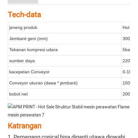
Tech-data
jeneng produk
Hot Sal
Jembaré geni (mm)
300 m
Tekanan kompresi udara
5bar
sumber daya
220V/5
kacepetan Conveyor
0-10m /
Conveyor ukuran (dawa * jembaré)
1500 ×
bobot net
200KG
Katrangan
1. Pemegang conical bisa diganti utawa diowahi