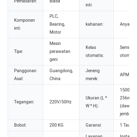
Pemasaran:
Biasa
inti:
PLC,
Komponen
Bearing,
kahanan:
Anyar
inti:
Motor
Mesin
Kelas
Semi-
Tipe:
perawatan
otomatis:
otomatis
geni
Panggonan
Guangdong,
Jeneng
APM
Asal:
China
merek:
1500 x
Ukuran (L *
256mm
Tegangan:
220V/50Hz
W * H):
(dawa *
jembaré)
Bobot:
200 KG
Garansi:
1 Taun
Layanan
Instalasi