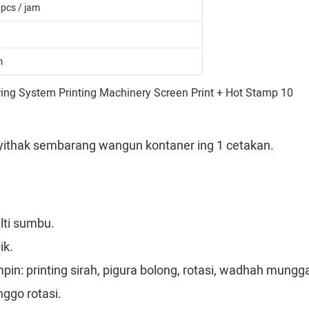
pcs / jam
m
 nyithak sembarang wangun kontaner ing 1 cetakan.
lti sumbu.
ik.
mpin: printing sirah, pigura bolong, rotasi, wadhah mun
nggo rotasi.