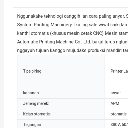
Nggunakake teknologi canggih lan cara paling anyar,
System Printing Machinery. Iku ing sale wiwit saiki l
kanthi otomatis (khusus mesin cetak CNC) Mesin stamp
Automatic Printing Machine Co., Ltd. bakal terus ngl
nggayuh tujuan kanggo mujudake produksi mandiri tan
Tipe piring:
Printer L
kahanan:
anyar
Jeneng merek:
APM
Kelas otomatis:
otomatis
Tegangan:
380V, 50