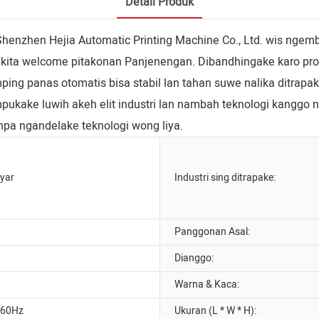
Detail Produk
 Shenzhen Hejia Automatic Printing Machine Co., Ltd. wis nge
an kita welcome pitakonan Panjenengan. Dibandhingake karo pro
ing panas otomatis bisa stabil lan tahan suwe nalika ditrapak
umpukake luwih akeh elit industri lan nambah teknologi kanggo
pa ngandelake teknologi wong liya.
ayar
Industri sing ditrapake:
Panggonan Asal:
Dianggo:
Warna & Kaca:
/60Hz
Ukuran (L * W * H):