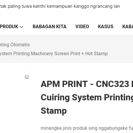
cetak paling tuwa kanthi kemampuan kanggo ngrancang lan
.
PRODUK
BABAGAN KITA
VIDEO
KASUS
KAB
nting Otomatis
ystem Printing Machinery Screen Print + Hot Stamp
APM PRINT - CNC323 P
Cuiring System Printin
Stamp
minangka jinis produk sing nggabungake fung