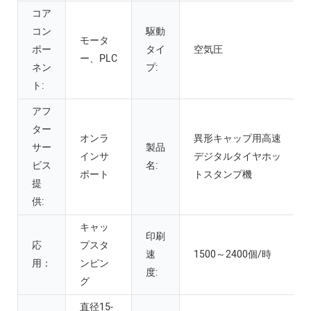
コア
コン
駆動
モータ
ポー
タイ
空気圧
ー、PLC
ネン
プ:
ト:
アフ
ター
オンラ
異形キャップ用高速
サー
製品
インサ
デジタルタイヤホッ
ビス
名:
ポート
トスタンプ機
提
供:
キャッ
印刷
応
プスタ
速
1500～2400個/時
用：
ンピン
度:
グ
直径15-