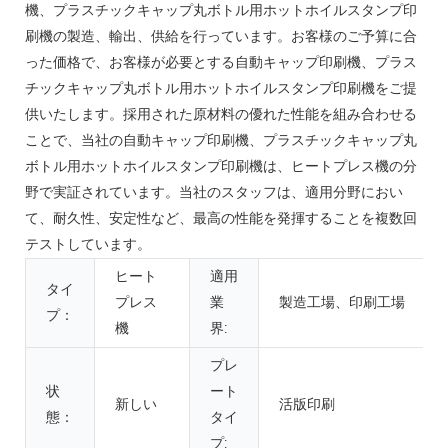
機、プラスチックキャップ丸ボトル用ホットホイルスタンプ印
刷機の製造、輸出、供給を行っています。お客様のご予算に合
った価格で、お客様が必要とする自動キャップ印刷機、プラス
チックキャップ丸ボトル用ホットホイルスタンプ印刷機をご提
供いたします。採用された原材料の優れた性能を組み合わせる
ことで、当社の自動キャップ印刷機、プラスチックキャップ丸
ボトル用ホットホイルスタンプ印刷機は、ヒートプレス機の分
野で実証されています。当社のスタッフは、適用分野におい
て、耐久性、安定性など、最高の性能を発揮することを複数回
テストしています。
ヒート
適用
タイ
プレス
業
製造工場、印刷工場
プ：
機
界:
プレ
状
ート
新しい
活版印刷
態：
タイ
プ: