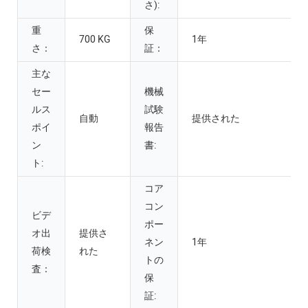
さ):
重
保
700 KG
1年
さ：
証：
主な
セー
機械
ルス
試験
自動
提供された
ポイ
報告
ン
書:
ト:
コア
コン
ビデ
ポー
オ出
提供さ
ネン
1年
荷検
れた
トの
査：
保
証: