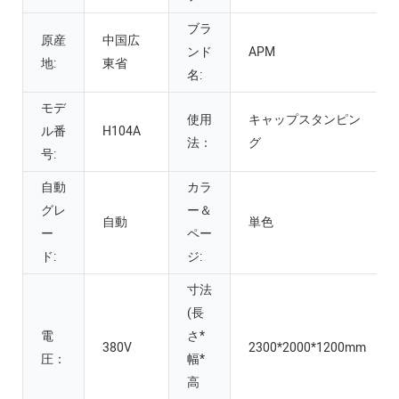
ブラ
原産
中国広
ンド
APM
地:
東省
名:
モデ
使用
キャップスタンピン
ル番
H104A
法：
グ
号:
自動
カラ
グレ
ー＆
自動
単色
ー
ペー
ド:
ジ:
寸法
(長
電
さ*
380V
2300*2000*1200mm
圧：
幅*
高