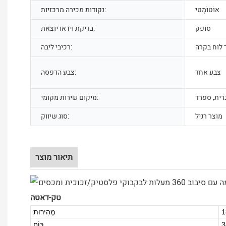
אוֹטוֹמָטִי
נקודות מכירה מרכזיות:
סופק
בדיקת וידאו יוצאת:
רכיבי ליבה:
צבע אחד
צבע הדפסה:
רית, ספרד
מיקום שירות מקומי:
מוצר רגיל
סוג שיווק:
תיאור מוצר
טק-דאטה
מְהִירוּת
כּוֹחַ