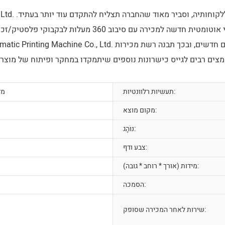
מלבד היתרונות לצרכנים הכלליים, מכונת הדפסת משי אוטו
אמצים רבים לגייס כישרונות נוספים שיתמקדו במחקר ופיתוח של מוצ
תעשיות רלוונטיות:
מד
מקום מוצא:
נוֹהָג:
צבע ודף:
מידות (אורך * רוחב * גובה):
הסמכה:
שירות לאחר המכירה שסופק: