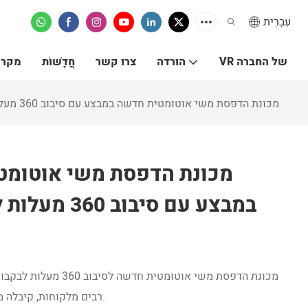
עִבְרִית
VR של החברה
הורדה
צרו קשר
חֲדָשׁוֹת
מקרי
APM PRINT - מכונת הדפסת משי אוטומטית חדשה במבצע עם סיבוב 360 מעלות לבקבוקי פלסטיק/זכוכית ומכסים
במבצע עם סיב
מכונת הדפסת משי אוטומ
רבים מלקוחות, קיבלה משוב טוב מהשוק ופתרה נקודות כאב של לקוחות.