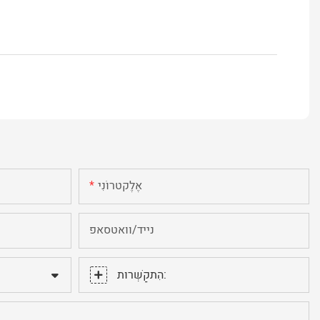
אֶלֶקטרוֹנִי
נייד/וואטסאפ
הִתקַשְׁרוּת: