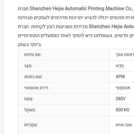
חברת Shenzhen Hejia Automatic Printing Machine Co., Ltd. הייתה אחת ממובילי השוק בזכות אספקת מוצרים איכותיים ללקוחותיה, וסביר מאוד שהחברה תצליח להתקדם עוד יותר בעתיד.
מטית חדשה למכירה עם סיבוב 360 מעלות לבקבוקי פלסטיק/זכוכית ומכסים יכולה להציע יתרונות מדהימים לעסקים מבחינת
מכירות ושביעות רצון לקוחות. חברת Shenzhen Hejia Automatic Printing Machine Co., Ltd. תאמץ באופן עקבי אסטרטגיות שיווק חיוביות לפיתוח שווקים חדשים, ובכך תבנה רשת מכירות
רים חדשים. משאלתנו היא להפוך לאחד המפעלים התחרותיים
ביותר בשוק.
פסת מסך
סוג צלחת:
חָדָשׁ
מַצָב:
APM
שם המותג:
אוֹטוֹמָטִי
דירוג אוטומטי:
380V
מֶתַח:
800 KG
מִשׁקָל:
שנה אחת
אַחֲרָיוּת: