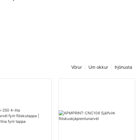
na fyrir
Vörur
Um okkur
Þjónusta