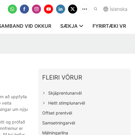
Íslenska
SAMBAND VIÐ OKKUR
SÆKJA
FYRIRTÆKI VR
FLEIRI VÖRUR
Skjáprentunarvél
um að uppfylla
Heitt stimplunarvél
 veita
ýsingar um nýju
Offset prentvél
itt og prófað
Samsetningarvél
 Ennfremur er
Málningarlína
. Ef þú hefur