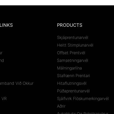
LINKS
PRODUCTS
Skjáprentunarvél
Heitt Stimplunarvél
r
Offset Prentvél
nd
Samsetningarvél
Málningarlína
Stafrænn Prentari
amband Við Okkur
Hitaflutningsvél
Púðaprentunarvél
i VR
Sjálfvirk Flöskumerkingarvél
Aðrir
Aukahlutir Og Rekstrarvörur