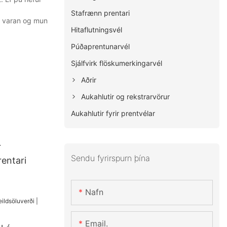
Stafrænn prentari
ta varan og mun
Hitaflutningsvél
Púðaprentunarvél
Sjálfvirk flöskumerkingarvél
Aðrir
Aukahlutir og rekstrarvörur
Aukahlutir fyrir prentvélar
r
Sendu fyrirspurn þína
entari
Nafn
Email.