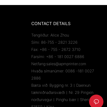
CONTACT DETAILS
Tengiliður: Alice Zhou
Sími: 86-755 - 2821 3226
Fax: +86 - 755 - 2672 3710
Farsími: +86 - 181 0027 6886
Netfang:sales@apmprinter.com
Hvaða símanúmer: 0086 -181 0027
2886
Bæta við: Bygging nr. 3︱Daerxun
tækniiðnaðarsvæði︱Nr. 29 Pingxin
norðurvegur︱Pinghu bær︱Shenzhen
518111︱Kína.