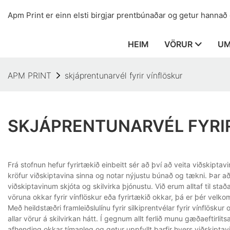
Apm Print er einn elsti birgjar prentbúnaðar og getur hannað og
HEIM
VÖRUR
UM
APM PRINT
skjáprentunarvél fyrir vínflöskur
SKJÁPRENTUNARVÉL FYRI
Frá stofnun hefur fyrirtækið einbeitt sér að því að veita viðskipt
kröfur viðskiptavina sinna og notar nýjustu búnað og tækni. Þar a
viðskiptavinum skjóta og skilvirka þjónustu. Við erum alltaf til stað
vöruna okkar fyrir vínflöskur eða fyrirtækið okkar, þá er þér vel
Með heildstæðri framleiðslulínu fyrir silkiprentvélar fyrir vínflös
allar vörur á skilvirkan hátt. Í gegnum allt ferlið munu gæðaeftirlits
afhending okkar tímanleg og getur uppfyllt þarfir hvers viðskiptavi