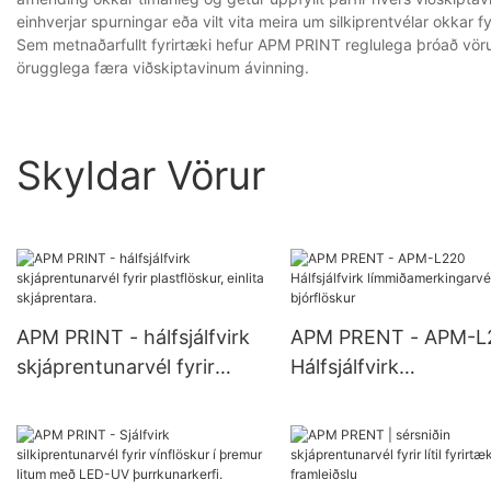
einhverjar spurningar eða vilt vita meira um silkiprentvélar okkar f
Sem metnaðarfullt fyrirtæki hefur APM PRINT reglulega þróað vörur s
örugglega færa viðskiptavinum ávinning.
Skyldar Vörur
APM PRINT - hálfsjálfvirk
APM PRENT - APM-L
skjáprentunarvél fyrir
Hálfsjálfvirk
plastflöskur, einlita
límmiðamerkingarvél f
skjáprentara.
bjórflöskur