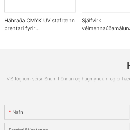
Háhraða CMYK UV stafrænn
Sjálfvirk
prentari fyrir
vélmennaúðamáluna
snyrtivöruumbúðir og
Húðunarlína Verksm
fjölþættar vörur
Dufthúðunarframleið
fyrir málm- og plas
Við fögnum sérsniðnum hönnun og hugmyndum og er hægt að
Nafn
Farsími/Whatsapp