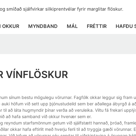
 smíðað sjálfvirkar silkiprentvélar fyrir marglitar flöskur.
 OKKUR
MYNDBAND
MÁL
FRÉTTIR
HAFÐU 
R VÍNFLÖSKUR
avinum sínum bestu mögulegu vörurnar. Fagfólk okkar leggur sig fram 
ð auki höfum við sett upp þjónustudeild sem ber aðallega ábyrgð á að
ar til að láta hugmyndir þínar verða að veruleika. Viltu fá frekari uppl
komið að hafa samband við okkur hvenær sem er.
kur og reyndum starfsmönnum getum við sjálfstætt hannað, þróað, framle
aðilar okkar hafa eftirlit með hverju ferli til að tryggja gæði vörunnar.
nar. Við lofum að vörurnar séu sendar til viðskiptavina á öruggan hátt