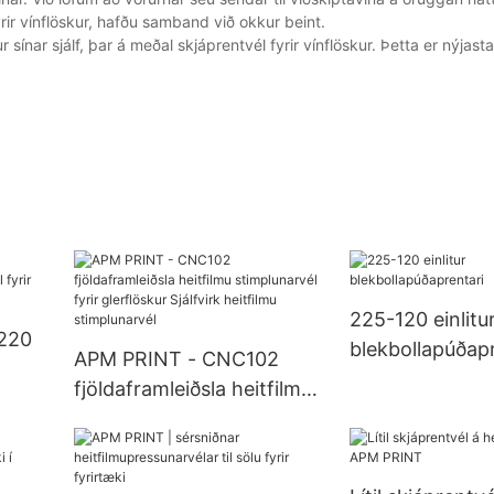
yrir vínflöskur, hafðu samband við okkur beint.
ínar sjálf, þar á meðal skjáprentvél fyrir vínflöskur. Þetta er nýjas
225-120 einlitu
220
blekbollapúðapr
APM PRINT - CNC102
fjöldaframleiðsla heitfilmu
yrir
stimplunarvél fyrir
glerflöskur Sjálfvirk
heitfilmu stimplunarvél