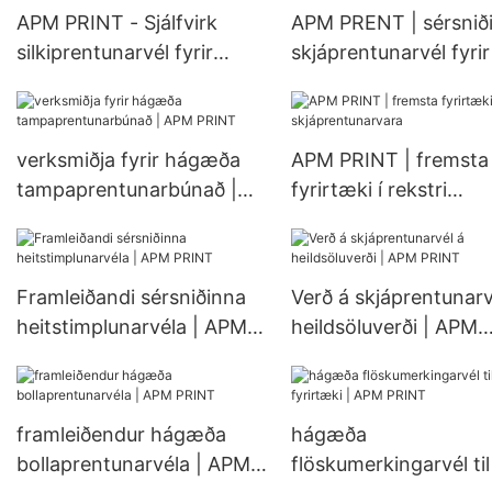
APM PRINT - Sjálfvirk
APM PRENT | sérsnið
silkiprentunarvél fyrir
skjáprentunarvél fyrir l
vínflöskur í þremur litum
fyrirtæki í framleiðslu
með LED-UV
þurrkunarkerfi.
verksmiðja fyrir hágæða
APM PRINT | fremsta
tampaprentunarbúnað |
fyrirtæki í rekstri
APM PRINT
skjáprentunarvara
Framleiðandi sérsniðinna
Verð á skjáprentunarv
heitstimplunarvéla | APM
heildsöluverði | APM
PRINT
PRINT
framleiðendur hágæða
hágæða
bollaprentunarvéla | APM
flöskumerkingarvél til