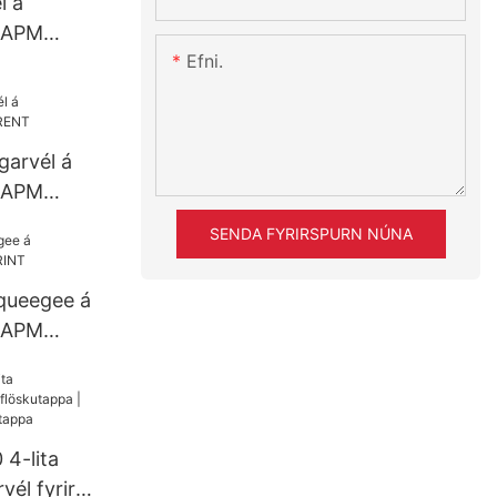
l á
| APM
Efni.
garvél á
| APM
SENDA FYRIRSPURN NÚNA
squeegee á
| APM
4-lita
vél fyrir