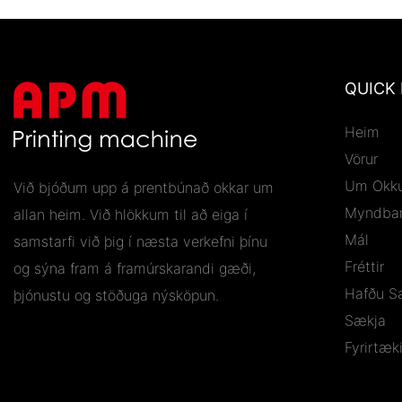
QUICK 
Heim
Vörur
Um Okku
Við bjóðum upp á prentbúnað okkar um
Myndba
allan heim. Við hlökkum til að eiga í
Mál
samstarfi við þig í næsta verkefni þínu
Fréttir
og sýna fram á framúrskarandi gæði,
Hafðu S
þjónustu og stöðuga nýsköpun.
Sækja
Fyrirtæk