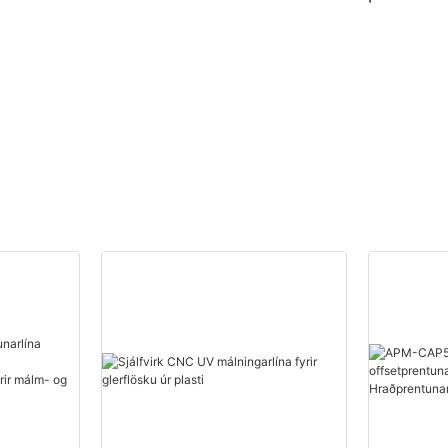
T
flöskuskjáprentunarvél
flöskutappa |
Hraðprentunarlí
tappa