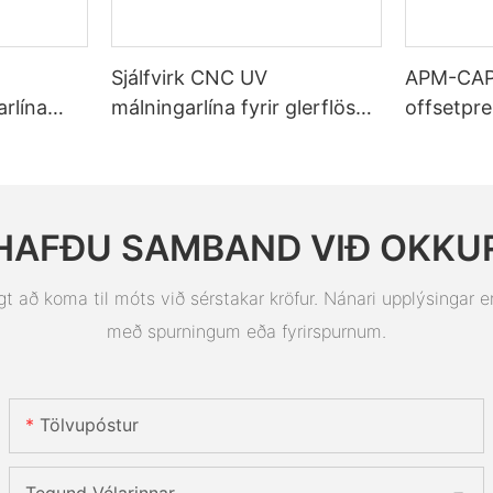
Sjálfvirk CNC UV
APM-CAP5
rlína
málningarlína fyrir glerflösku
offsetpre
iðja
úr plasti
flöskutap
slulína
Hraðprent
thluta
tappa
HAFÐU SAMBAND VIÐ OKKU
 koma til móts við sérstakar kröfur. Nánari upplýsingar er
með spurningum eða fyrirspurnum.
Tölvupóstur
Tegund Vélarinnar