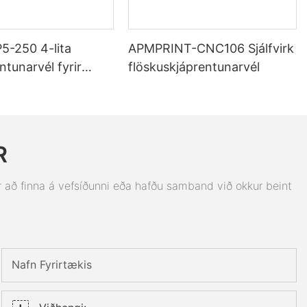
-250 4-lita
APMPRINT-CNC106 Sjálfvirk
ntunarvél fyrir
flöskuskjáprentunarvél
pa |
unarlína fyrir
R
 að finna á vefsíðunni eða hafðu samband við okkur beint
Nafn Fyrirtækis