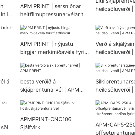
Lítil skjáprentvé
in
APM PRINT | sérsniðnar
heildsöluverði 
ítil
heitfilmupressunarvélar til
PRINT
sölu fyrir fyrirtæki
APM PRINT | nýjustu
Verð á skjálýsin
birgjar merkimiðavéla fyrir
heildsöluverði 
flatflöskur
PRENT
él á
besta verðið á
Silkiprentunar
skjáprentunarvél | APM
heildsöluverði 
PRENT
PRINT
APMPRINT-CNC106
APM-CAP5-250 
 sölu
Sjálfvirk
offsetprentunar