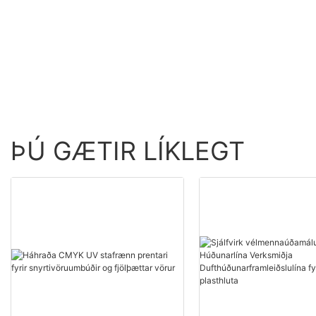
PRINT
fyrirtæki | APM PRIN
ÞÚ GÆTIR LÍKLEGT