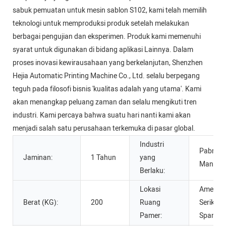
sabuk pemuatan untuk mesin sablon S102, kami telah memilih
teknologi untuk memproduksi produk setelah melakukan
berbagai pengujian dan eksperimen. Produk kami memenuhi
syarat untuk digunakan di bidang aplikasi Lainnya. Dalam
proses inovasi kewirausahaan yang berkelanjutan, Shenzhen
Hejia Automatic Printing Machine Co., Ltd. selalu berpegang
teguh pada filosofi bisnis 'kualitas adalah yang utama'. Kami
akan menangkap peluang zaman dan selalu mengikuti tren
industri. Kami percaya bahwa suatu hari nanti kami akan
menjadi salah satu perusahaan terkemuka di pasar global.
Industri
Pabrik
Jaminan:
1 Tahun
yang
Manufak
Berlaku:
Lokasi
Amerika
Berat (KG):
200
Ruang
Serikat,
Pamer:
Spanyol