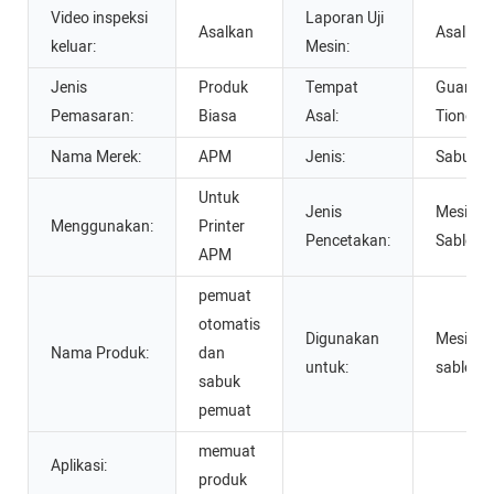
Video inspeksi
Laporan Uji
Asalkan
Asalkan
keluar:
Mesin:
Jenis
Produk
Tempat
Guangd
Pemasaran:
Biasa
Asal:
Tiongko
Nama Merek:
APM
Jenis:
Sabuk
Untuk
Jenis
Mesin
Menggunakan:
Printer
Pencetakan:
Sablon
APM
pemuat
otomatis
Digunakan
Mesin
Nama Produk:
dan
untuk:
sablon 
sabuk
pemuat
memuat
Aplikasi:
produk