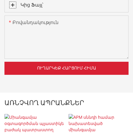
Կից Ֆայլ՝
Բովանդակություն
ՈՒՂԱՐԿԵՔ ՀԱՐՑՈՒՄ ՀԻՄԱ
ԱՌՆՉՎՈՂ ԱՊՐԱՆՔՆԵՐ