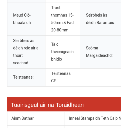
Trast-
Meud Clò-
thomhas 15-
Seirbheis às
bhualaidh:
50mm & Fad
dèidh Barantais:
20-80mm
Seirbheis às
Taic
dèidh reic air a
Seòrsa
theicnigeach
thoirt
Margaideachd:
bhidio
seachad:
Teisteanas
Teisteanas:
CE
Tuairisgeul air na Toraidhean
Ainm Bathar
Inneal Stampaidh Teth Caip Neo-