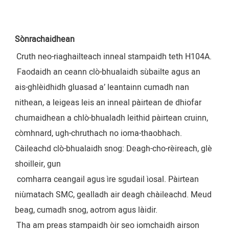
Sònrachaidhean
Cruth neo-riaghailteach inneal stampaidh teth H104A.
 Faodaidh an ceann clò-bhualaidh sùbailte agus an 
ais-ghlèidhidh gluasad a’ leantainn cumadh nan 
nithean, a leigeas leis an inneal pàirtean de dhiofar 
chumaidhean a chlò-bhualadh leithid pàirtean cruinn, 
còmhnard, ugh-chruthach no ioma-thaobhach. 
Càileachd clò-bhualaidh snog: Deagh-cho-rèireach, glè 
shoilleir, gun
 comharra ceangail agus ìre sgudail ìosal. Pàirtean 
niùmatach SMC, gealladh air deagh chàileachd. Meud 
beag, cumadh snog, aotrom agus làidir.
Tha am preas stampaidh òir seo iomchaidh airson 