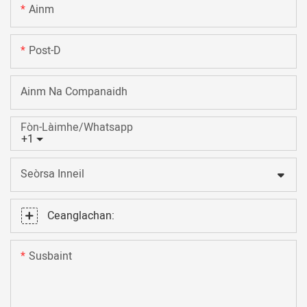
Ainm
Post-D
Ainm Na Companaidh
Fòn-Làimhe/Whatsapp
+1
Seòrsa Inneil
Ceanglachan:
Susbaint