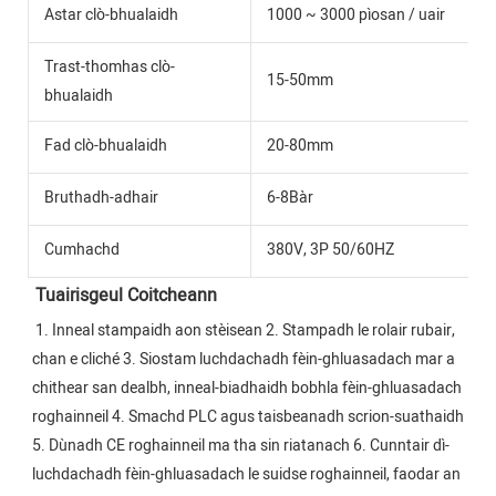
Astar clò-bhualaidh
1000 ~ 3000 pìosan / uair
Trast-thomhas clò-
15-50mm
bhualaidh
Fad clò-bhualaidh
20-80mm
Bruthadh-adhair
6-8Bàr
Cumhachd
380V, 3P 50/60HZ
Tuairisgeul Coitcheann
1. Inneal stampaidh aon stèisean 2. Stampadh le rolair rubair, 
chan e cliché 3. Siostam luchdachadh fèin-ghluasadach mar a 
chithear san dealbh, inneal-biadhaidh bobhla fèin-ghluasadach 
roghainneil 4. Smachd PLC agus taisbeanadh scrion-suathaidh 
5. Dùnadh CE roghainneil ma tha sin riatanach 6. Cunntair dì-
luchdachadh fèin-ghluasadach le suidse roghainneil, faodar an 