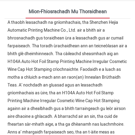
Mion-Fhiosrachadh Mu Thoraidhean
A thaobh leasachadh na gnìomhachais, tha Shenzhen Hejia
Automatic Printing Machine Co., Ltd. air a bhith air a
bhrosnachadh gus toraidhean ùra a leasachadh gus ar cumail
farpaiseach. Tha toradh ùrachaidhean ann an teicneòlasan air a
bhith glè dheimhinneach. Tha càileachd sheasmhach aig an
H104A Auto Hot Foil Stamp Printing Machine Irregular Cosmetic
Wine Cap Hot Stamping crìochnaichte. Faodaidh e a luach as
motha a chluich a-mach ann an raon(an) Innealan Brùthaidh
Teas. A’ nochdadh an gluasad agus an leasachadh
gnìomhachais as ùire, tha an H104A Auto Hot Foil Stamp
Printing Machine Irregular Cosmetic Wine Cap Hot Stamping
againn air a dhealbhadh gus a bhith tarraingeach gu leòr airson
aire dhaoine a ghlacadh. A bharrachd air an sin, tha cuid de
fheartan sàr-mhath aige, a tha ga dhèanamh nas luachmhoire.
Anns a’ mhargaidh farpaiseach seo, tha an t-àite meas as