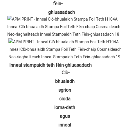
fèin-
ghluasadach
Inneal stampaidh teth fèin-ghluasadach
Clò-
bhualadh 
sgrion 
sìoda 
ioma-dath 
agus 
inneal 