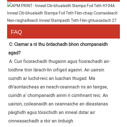
FAQ
C: Ciamar a nì thu òrdachadh bhon chompanaidh 
agad?
A: Cuir fiosrachadh thugainn agus fiosrachadh air-
loidhne tron ​​làrach-lìn oifigeil againn. An uairsin 
cuiridh ar luchd-reic an luachan thugad. Ma 
dh’aontaicheas an neach-ceannach ris an tairgse, 
cuiridh a’ chompanaidh ainm ri cùmhnant reic. An 
uairsin, coileanaidh an ceannaiche an dleastanas 
pàighidh agus tòisichidh an inneal dstar air 
cinneasachadh a rèir an òrduigh.