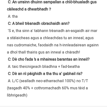
C: An urrainn dhuinn sampallan a chlò-bhualadh gus 
càileachd a dhearbhadh？
 A: tha
C: A bheil trèanadh obrachaidh ann?
 'S e, tha sinn a' tabhann trèanadh an-asgaidh air mar 
a stàlaicheas agus a chleachdas tu an inneal, agus 
nas cudromaiche, faodaidh na h-innleadairean againn 
a dhol thall thairis gus an inneal a chàradh!
C: Dè cho fada ’s a mhaireas barantas an inneil?
 A: taic theicnigeach bliadhna + fad-beatha
C: Dè an nì pàighidh a tha thu a’ gabhail ris?
 A: L/C (sealladh neo-atharrachail 100%) no T/T 
(tasgadh 40% + cothromachadh 60% mus tèid a 
lìbhrigeadh)