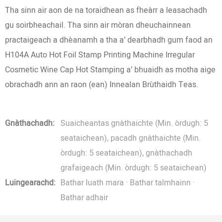
Tha sinn air aon de na toraidhean as fheàrr a leasachadh
gu soirbheachail. Tha sinn air mòran dheuchainnean
practaigeach a dhèanamh a tha a’ dearbhadh gum faod an
H104A Auto Hot Foil Stamp Printing Machine Irregular
Cosmetic Wine Cap Hot Stamping a’ bhuaidh as motha aige
obrachadh ann an raon (ean) Innealan Brùthaidh Teas.
Gnàthachadh:
Suaicheantas gnàthaichte (Min. òrdugh: 5
seataichean), pacadh gnàthaichte (Min.
òrdugh: 5 seataichean), gnàthachadh
grafaigeach (Min. òrdugh: 5 seataichean)
Luingearachd:
Bathar luath mara · Bathar talmhainn ·
Bathar adhair