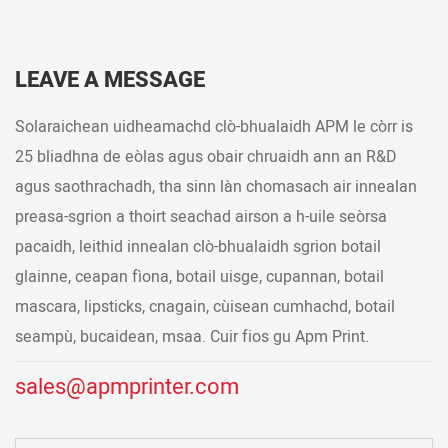
LEAVE A MESSAGE
Solaraichean uidheamachd clò-bhualaidh APM le còrr is
25 bliadhna de eòlas agus obair chruaidh ann an R&D
agus saothrachadh, tha sinn làn chomasach air innealan
preasa-sgrion a thoirt seachad airson a h-uile seòrsa
pacaidh, leithid innealan clò-bhualaidh sgrion botail
glainne, ceapan fìona, botail uisge, cupannan, botail
mascara, lipsticks, cnagain, cùisean cumhachd, botail
seampù, bucaidean, msaa. Cuir fios gu Apm Print.
sales@apmprinter.com