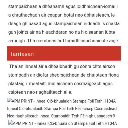
stampaichean a dhèanamh agus loidhnichean-iomaill 
a chruthachadh air ceapan botal neo-àbhaisteach, le 
deagh ghluasad agus stampaichean èideadh is snasta 
gun joints air na h-uachdaran no na h-oiseanan lùbte 
a-muigh. Tha co-mheas àrd toraidh crìochnaichte aige.
Iarrtasan
Tha an inneal air a dhealbhadh gu sònraichte airson 
stampadh air diofar sheòrsaichean de chaiptean fìona 
plastaig / meatailt, mullaichean cosmaigeach agus 
caiptean neo-riaghailteach eile.