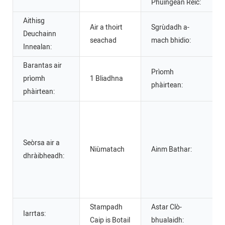
Phuingean Reic:
Aithisg
Air a thoirt
Sgrùdadh a-
Deuchainn
seachad
mach bhidio:
Innealan:
Barantas air
Prìomh
prìomh
1 Bliadhna
phàirtean:
phàirtean:
Seòrsa air a
Niùmatach
Ainm Bathar:
dhràibheadh:
Stampadh
Astar Clò-
Iarrtas:
Caip is Botail
bhualaidh: