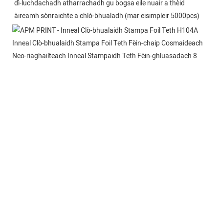
dì-luchdachadh atharrachadh gu bogsa eile nuair a thèid 
àireamh sònraichte a chlò-bhualadh (mar eisimpleir 5000pcs)