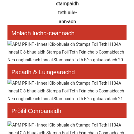
stampaidh 
teth uile-
ann-aon
Moladh luchd-ceannach
Pacadh & Luingearachd
Pròifil Companaidh