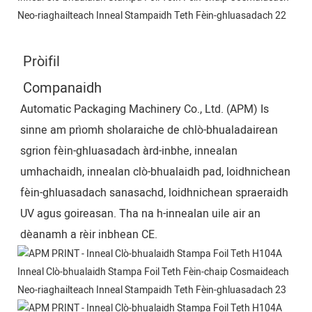
Pròifil
Companaidh
Automatic Packaging Machinery Co., Ltd. (APM) Is ​​
sinne am prìomh sholaraiche de chlò-bhualadairean
sgrion fèin-ghluasadach àrd-inbhe, innealan
umhachaidh, innealan clò-bhualaidh pad, loidhnichean
fèin-ghluasadach sanasachd, loidhnichean spraeraidh
UV agus goireasan. Tha na h-innealan uile air an
dèanamh a rèir inbhean CE.