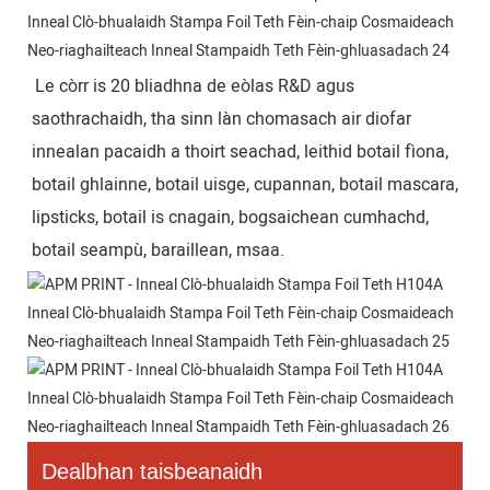
Le còrr is 20 bliadhna de eòlas R&D agus 
saothrachaidh, tha sinn làn chomasach air diofar 
innealan pacaidh a thoirt seachad, leithid botail fìona, 
botail ghlainne, botail uisge, cupannan, botail mascara, 
lipsticks, botail is cnagain, bogsaichean cumhachd, 
botail seampù, baraillean, msaa.
Dealbhan taisbeanaidh