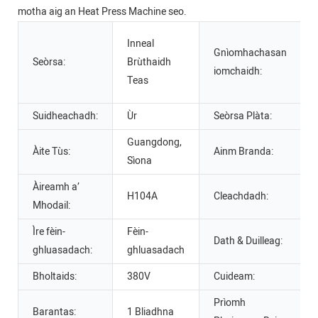
motha aig an Heat Press Machine seo.
Inneal
Gnìomhachasan
Seòrsa:
Brùthaidh
iomchaidh:
Teas
Suidheachadh:
Ùr
Seòrsa Plàta:
Guangdong,
Àite Tùs:
Ainm Branda:
Sìona
Àireamh a’
H104A
Cleachdadh:
Mhodail:
Ìre fèin-
Fèin-
Dath & Duilleag:
ghluasadach:
ghluasadach
Bholtaids:
380V
Cuideam:
Prìomh
Barantas:
1 Bliadhna