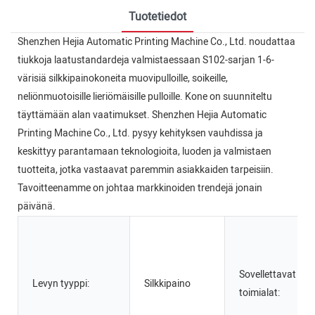
Tuotetiedot
Shenzhen Hejia Automatic Printing Machine Co., Ltd. noudattaa
tiukkoja laatustandardeja valmistaessaan S102-sarjan 1-6-
värisiä silkkipainokoneita muovipulloille, soikeille,
neliönmuotoisille lieriömäisille pulloille. Kone on suunniteltu
täyttämään alan vaatimukset. Shenzhen Hejia Automatic
Printing Machine Co., Ltd. pysyy kehityksen vauhdissa ja
keskittyy parantamaan teknologioita, luoden ja valmistaen
tuotteita, jotka vastaavat paremmin asiakkaiden tarpeisiin.
Tavoitteenamme on johtaa markkinoiden trendejä jonain
päivänä.
Sovellettavat
Levyn tyyppi:
Silkkipaino
toimialat: