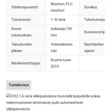
Moottori, PLC,
Ydinkomponentit:
Sovellus:
moottori
Tulostusväri:
1–8 väriä
Tulostusnopeus:
Suurin
halkaisija 100
Kuivausrumpu:
tulostuskoko:
mm
Takuuhuollon
Videotekninen
Näyttelytilan
jälkeen:
tuki
sijainti:
Kuuma tuote
Markkinointityyppi:
2019
Tuotekuvaus