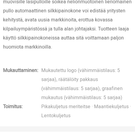
muovisille lasipulloille soikea neliönmuotoinen lieriömäinen
pullo automaattinen silkkipainokone voi edistää yritysten
kehitystä, avata uusia markkinoita, erottua kovassa
kilpailuympäristössä ja tulla alan johtajaksi. Tuotteen laaja
käyttö silkkipainokoneissa auttaa sitä voittamaan paljon
huomiota markkinoilla.
Mukauttaminen:
Mukautettu logo (vähimmäistilaus: 5
sarjaa), räätälöity pakkaus
(vähimmäistilaus: 5 sarjaa), graafinen
mukautus (vähimmäistilaus: 5 sarjaa)
Toimitus:
Pikakuljetus meriteitse · Maantiekuljetus ·
Lentokuljetus