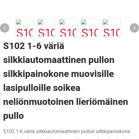
S102 1-6 väriä
silkkiautomaattinen pullon
silkkipainokone muovisille
lasipulloille soikea
neliönmuotoinen lieriömäinen
pullo
S102 1-6 väriä silkkiautomaattinen pullon silkkipainokone