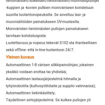
lieriömäisten/soikeiden/neliömäisten/muovilasipullojen,
-kuppien ja -kovien putkien moniväriseen koristeluun
suurilla tuotantonopeuksilla. Se soveltuu lasi- ja
muovisäiliöiden painatukseen UV-musteella.
Moniväristen lieriömäisten pullojen painatukseen
tarvitaan kohdistuspiste.
Luotettavuus ja nopeus tekevät S102:sta ihanteellisen
sekä offline- että in-line-tuotantoon 24/7.
Yleinen kuvaus
Automaattinen 1-8 värisen silkkipainolinjan, jokainen
yksikkö voidaan erottaa tai yhdistää;
Automaattinen lastausjärjestelmä hihnalla ja
tyhjiörobotilla (kulhosyöttölaite ja suppilo valinnaisia);
Automaattinen liekinkäsittely;
Täydellinen siirtojärjestelmä. Se kulkee pullojen yli