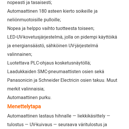
nopeasti ja tasaisesti;
Automaattinen 180 asteen kierto soikeille ja
neliönmuotoisille pulloille;
Nopea ja helppo vaihto tuotteesta toiseen;
LED-UV-kovetusjärjestelmä, jolla on pidempi käyttöikä
ja energiansäästö, sähköinen UV-järjestelmä
valinnainen;
Luotettava PLC-ohjaus kosketusnäytöllä;
Laadukkaiden SMC-pneumaattisten osien sekä
Panasonicin ja Schneider Electricin osien takuu. Muut
merkit valinnaisia;
Automaattinen purku.
Menettelytapa
Automaattinen lastaus hihnalle — liekkikäsittely —
tulostus — UV-kuivaus — seuraava väritulostus ja