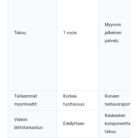
Myynnin
Takuu:
1 vuosi
jälkeinen
palvelu:
Tärkeimmät
Korkea
Koneen
myyntivaltit:
tuottavuus
testausraportti:
Keskeisten
Videon
Edellyttäen
komponenttien
lähtötarkastus:
takuu: