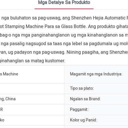
Mga Detalye Sa Produkto
a buluhaton sa pag-uswag, ang Shenzhen Hejia Automatic Prin
t Stamping Machine Para sa Glass Bottle. Ang produkto giha
nagbag-o nga mga panginahanglanon ug mga kinahanglanon sa
 nga pasalig nagsugod sa taas nga lebel sa pagdumala ug mol
an, ug padayon nga pag-uswag. Niining paagiha, ang Shenzhen 
inahanglan sa matag kustomer.
ss Machine
Magamit nga mga Industriya:
Tipo sa plato:
g, China
Ngalan sa Brand:
HR
Paggamit:
ko
Kolor ug Panid: