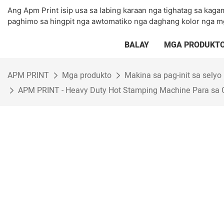
Ang Apm Print isip usa sa labing karaan nga tighatag sa kag
paghimo sa hingpit nga awtomatiko nga daghang kolor nga m
BALAY
MGA PRODUKT
APM PRINT
Mga produkto
Makina sa pag-init sa selyo
APM PRINT - Heavy Duty Hot Stamping Machine Para sa G