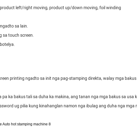
 product left/right moving, product up/down moving, foil winding
ngadto sa lain.
 sa touch screen.
botelya.
een printing ngadto sa init nga pag-stamping direkta, walay mga baku
 ka bakus tali sa duha ka makina, ang tanan nga mga bakus sa usa ka 
 password ug pilia kung kinahanglan namon nga ibulag ang duha nga m