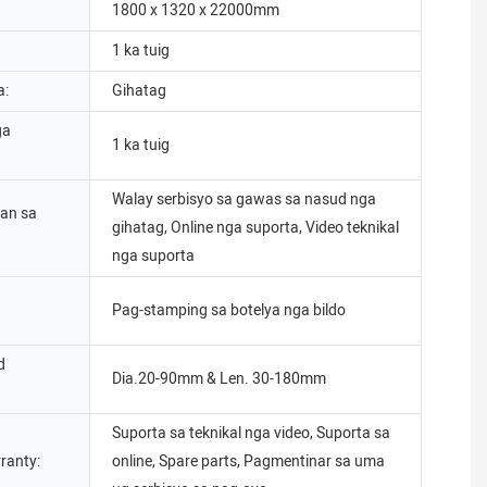
1800 x 1320 x 22000mm
1 ka tuig
a:
Gihatag
ga
1 ka tuig
Walay serbisyo sa gawas sa nasud nga
an sa
gihatag, Online nga suporta, Video teknikal
nga suporta
Pag-stamping sa botelya nga bildo
d
Dia.20-90mm & Len. 30-180mm
Suporta sa teknikal nga video, Suporta sa
ranty:
online, Spare parts, Pagmentinar sa uma