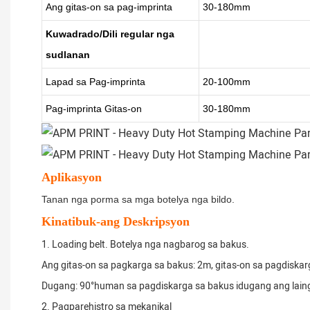
Ang gitas-on sa pag-imprinta
30-180mm
Kuwadrado/Dili regular nga
sudlanan
Lapad sa Pag-imprinta
20-100mm
Pag-imprinta Gitas-on
30-180mm
Aplikasyon
Tanan nga porma sa mga botelya nga bildo.
Kinatibuk-ang Deskripsyon
1. Loading belt. Botelya nga nagbarog sa bakus.
Ang gitas-on sa pagkarga sa bakus: 2m, gitas-on sa pagdiskar
Dugang: 90°human sa pagdiskarga sa bakus idugang ang laing
2. Pagparehistro sa mekanikal