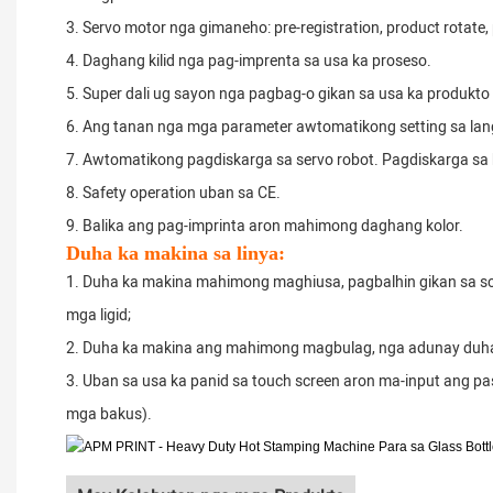
3. Servo motor nga gimaneho: pre-registration, product rotate,
4. Daghang kilid nga pag-imprenta sa usa ka proseso.
5. Super dali ug sayon ​​nga pagbag-o gikan sa usa ka produkto 
6. Ang tanan nga mga parameter awtomatikong setting sa lang
7. Awtomatikong pagdiskarga sa servo robot. Pagdiskarga sa 
8. Safety operation uban sa CE.
9. Balika ang pag-imprinta aron mahimong daghang kolor.
Duha ka makina sa linya:
1. Duha ka makina mahimong maghiusa, pagbalhin gikan sa scr
mga ligid;
2. Duha ka makina ang mahimong magbulag, nga adunay duha pa
3. Uban sa usa ka panid sa touch screen aron ma-input ang
mga bakus).