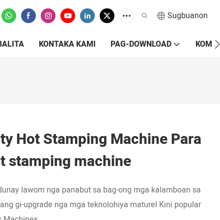
Sugbuanon
BALITA
KONTAKA KAMI
PAG-DOWNLOAD
KOMPA
ty Hot Stamping Machine Para
ot stamping machine
adunay lawom nga panabut sa bag-ong mga kalamboan sa
ang gi-upgrade nga mga teknolohiya maturel Kini popular
s Machines.