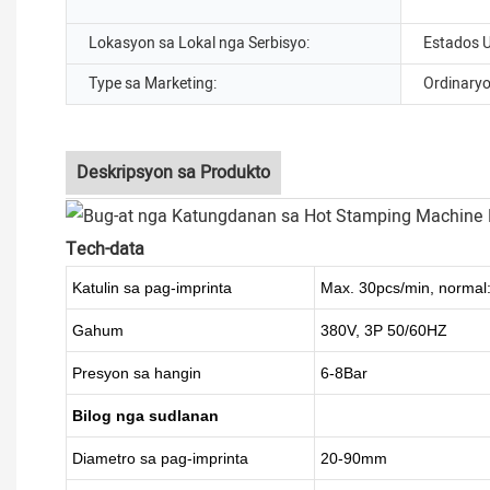
Lokasyon sa Lokal nga Serbisyo:
Estados 
Type sa Marketing:
Ordinary
Deskripsyon sa Produkto
Tech-data
Katulin sa pag-imprinta
Max. 30pcs/min, normal
Gahum
380V, 3P 50/60HZ
Presyon sa hangin
6-8Bar
Bilog nga sudlanan
Diametro sa pag-imprinta
20-90mm