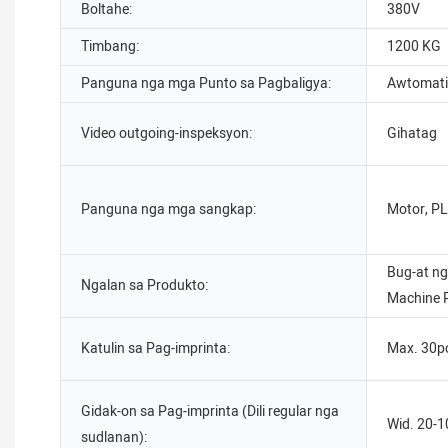
Boltahe:
380V
Timbang:
1200 KG
Panguna nga mga Punto sa Pagbaligya:
Awtomati
Video outgoing-inspeksyon:
Gihatag
Panguna nga mga sangkap:
Motor, P
Bug-at n
Ngalan sa Produkto:
Machine P
Katulin sa Pag-imprinta:
Max. 30pc
Gidak-on sa Pag-imprinta (Dili regular nga
Wid. 20-
sudlanan):