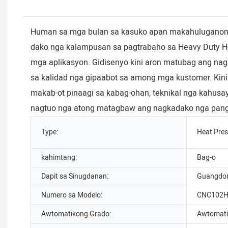
Human sa mga bulan sa kasuko apan makahuluganon ng
dako nga kalampusan sa pagtrabaho sa Heavy Duty Ho
mga aplikasyon. Gidisenyo kini aron matubag ang 
sa kalidad nga gipaabot sa among mga kustomer. Kini
makab-ot pinaagi sa kabag-ohan, teknikal nga kahusay
nagtuo nga atong matagbaw ang nagkadako nga pang
Type:
Heat Pre
kahimtang:
Bag-o
Dapit sa Sinugdanan:
Guangdon
Numero sa Modelo:
CNC102
Awtomatikong Grado:
Awtomati