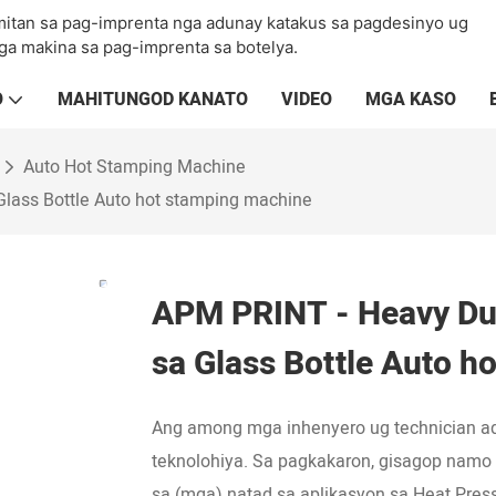
amitan sa pag-imprenta nga adunay katakus sa pagdesinyo ug
ga makina sa pag-imprenta sa botelya.
O
MAHITUNGOD KANATO
VIDEO
MGA KASO
Auto Hot Stamping Machine
lass Bottle Auto hot stamping machine
APM PRINT - Heavy Du
sa Glass Bottle Auto h
Ang among mga inhenyero ug technician 
teknolohiya. Sa pagkakaron, gisagop namo 
sa (mga) natad sa aplikasyon sa Heat Pres