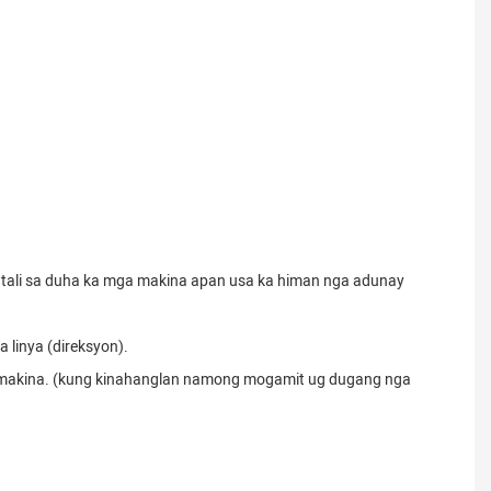
s tali sa duha ka mga makina apan usa ka himan nga adunay
linya (direksyon).
ga makina. (kung kinahanglan namong mogamit ug dugang nga