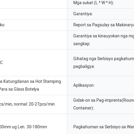
Mga sukat (L * W * H):
Garantiya:
ko
Report sa Pagsulay sa Makinary
Garantiya sa kinauyokan nga m
sangkap:
Gihatag nga Serbisyo pagkahum
LC
pagbaligya:
ga Katungdanan sa Hot Stamping
Aplikasyon:
ara sa Glass Botelya
Gidak-on sa Pag-imprenta(Roun
s/min, normal: 20-27pcs/min
Container):
100mm ug Len. 30-180mm
Pagkahuman sa Serbisyo sa War