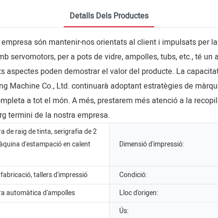
Detalls Dels Productes
 empresa són mantenir-nos orientats al client i impulsats per la
b servomotors, per a pots de vidre, ampolles, tubs, etc., té un 
sts aspectes poden demostrar el valor del producte. La capacita
ing Machine Co., Ltd. continuarà adoptant estratègies de màrque
pleta a tot el món. A més, prestarem més atenció a la recopilac
rg termini de la nostra empresa.
 de raig de tinta, serigrafia de 2
màquina d'estampació en calent
Dimensió d'impressió:
fabricació, tallers d'impressió
Condició:
a automàtica d'ampolles
Lloc d'origen:
Ús: