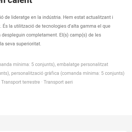
en calent
ó de lideratge en la indústria. Hem estat actualitzant i
És la utilització de tecnologies d'alta gamma el que
es despleguin completament. El(s) camp(s) de les
a seva superioritat.
manda mínima: 5 conjunts), embalatge personalitzat
ts), personalització gràfica (comanda mínima: 5 conjunts)
Transport terrestre · Transport aeri