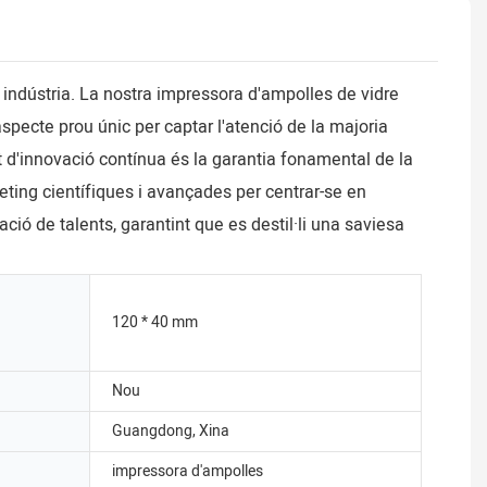
 indústria. La nostra impressora d'ampolles de vidre
aspecte prou únic per captar l'atenció de la majoria
t d'innovació contínua és la garantia fonamental de la
ting científiques i avançades per centrar-se en
ió de talents, garantint que es destil·li una saviesa
120 * 40 mm
Nou
Guangdong, Xina
impressora d'ampolles