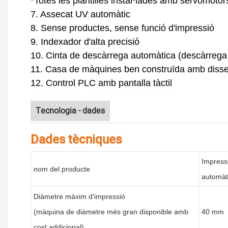
*Totes les plantilles instal·lades amb servomotors
7. Assecat UV automàtic
8. Sense productes, sense funció d'impressió
9. Indexador d'alta precisió
10. Cinta de descàrrega automàtica (descàrrega 
11. Casa de màquines ben construïda amb disse
12. Control PLC amb pantalla tàctil
Tecnologia - dades
Dades tècniques
Impress
nom del producte
automàti
Diàmetre màxim d'impressió
(màquina de diàmetre més gran disponible amb
40 mm
cost addicional)