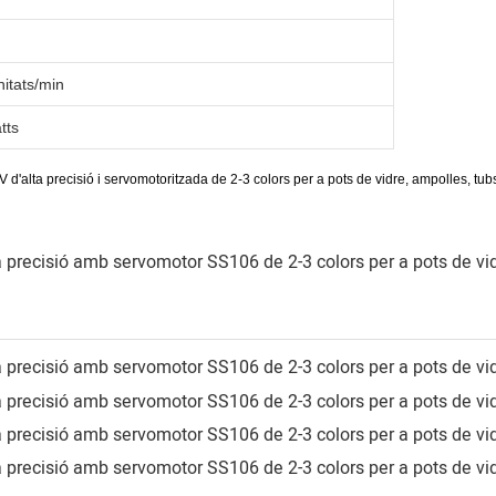
itats/min
tts