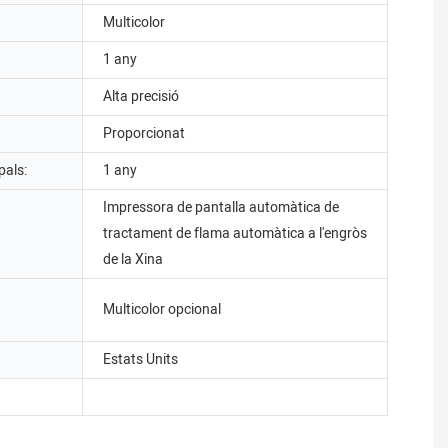
Multicolor
1 any
Alta precisió
Proporcionat
pals:
1 any
Impressora de pantalla automàtica de
tractament de flama automàtica a l'engròs
de la Xina
Multicolor opcional
Estats Units