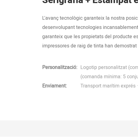
Serigrafia + Estampat 
L'avanç tecnològic garanteix la nostra posici
desenvolupant tecnologies incansablement. 
garanteix que les propietats del producte 
impressores de raig de tinta han demostrat l
Personalització:
Logotip personalitzat (co
(comanda mínima: 5 conjun
Enviament:
Transport marítim exprés · 