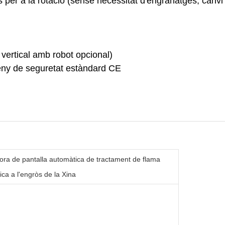
 per a la rotació (sense necessitat d'engranatges, canvi 
vertical amb robot opcional)
ny de seguretat estàndard CE
ora de pantalla automàtica de tractament de flama
ca a l'engròs de la Xina