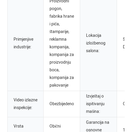
Proizvodni
pogon,
fabrika hrane
i pića,
štamparije,
Lokacija
Primjenjive
reklamna
Sjed
izložbenog
industrije:
kompanija,
Drža
salona:
kompanija za
proizvodnju
boca,
kompanija za
pakovanje
Izvještaj o
Video izlazne
Obezbijeđeno
ispitivanju
Obez
inspekcije:
mašina:
Garancija na
Vrsta
Obični
osnovne
1 go