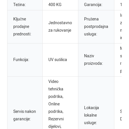
Težina:
400 KG
Garancija:
1 go
Inžen
Ključne
Pružena
Jednostavno
za se
prodajne
postprodajna
za rukovanje
maši
prednosti:
usluga:
inos
Maši
Naziv
suše
Funkcija:
UV sušilica
proizvoda:
ravn
pre
Video
tehnička
podrška,
Online
Lokacija
Servis nakon
podrška,
Sjed
lokalne
garancije:
Rezervni
Drža
usluge:
dijelovi,