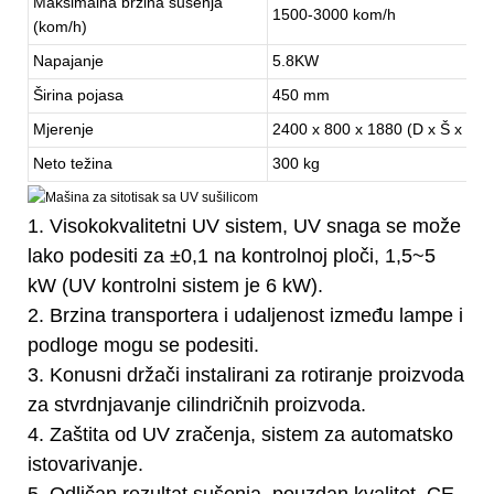
Maksimalna brzina sušenja
1500-3000 kom/h
(kom/h)
Napajanje
5.8KW
Širina pojasa
450 mm
Mjerenje
2400 x 800 x 1880 (D x Š x V)
Neto težina
300 kg
1. Visokokvalitetni UV sistem, UV snaga se može
lako podesiti za ±0,1 na kontrolnoj ploči, 1,5~5
kW (UV kontrolni sistem je 6 kW).
2. Brzina transportera i udaljenost između lampe i
podloge mogu se podesiti.
3. Konusni držači instalirani za rotiranje proizvoda
za stvrdnjavanje cilindričnih proizvoda.
4. Zaštita od UV zračenja, sistem za automatsko
istovarivanje.