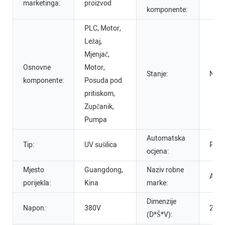
marketinga:
proizvod
komponente:
PLC, Motor,
Ležaj,
Mjenjač, ​​
Osnovne
Motor,
Stanje:
Nov
komponente:
Posuda pod
pritiskom,
Zupčanik,
Pumpa
Automatska
Tip:
UV sušilica
Polu
ocjena:
Mjesto
Guangdong,
Naziv robne
APM
porijekla:
Kina
marke:
Dimenzije
Napon:
380V
210
(D*Š*V):