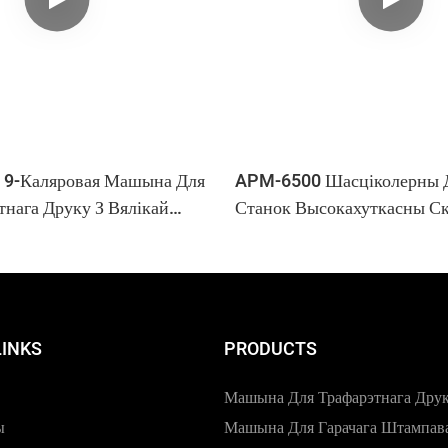
9-Каляровая Машына Для
APM-6500 Шасціколерны Д
тнага Друку З Вялікай
Станок Высокахуткасны С
ля Пластыкавых Кубкаў
Сухі Афсетны Прынтар
LINKS
PRODUCTS
Машына Для Трафарэтнага Дру
ы
Машына Для Гарачага Штампав