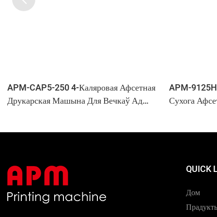
APM-CAP5-250 4-Каляровая Афсетная
APM-9125H 
Друкарская Машына Для Вечкаў Ад
Сухога Афсе
Бутэлек | Высокахуткасная Лінія Друку
Ёмістасцю Д
Вечкаў
QUICK 
Дом
Прадукт