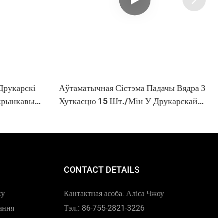
рукарскі
Аўтаматычная Сістэма Падачы Вядра З
крынкавы
Хуткасцю 15 Шт./мін У Друкарскай
Машыне Для Вядра APM-6350
CONTACT DETAILS
ку
Кантактная асоба: Аліса Чжоу
ання
Тэл.: 86-755-2821-3226