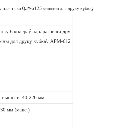
нку 6 колераў аднаразовага дру
ыны для друку кубкаў APM-612
* вышыня 40-220 мм
30 мм (макс.)