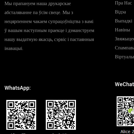
Пра Нас
Мы прапануем наша друкарскае
Відэа
абсталяванне па ўсім свеце. Мы з
Выпадкі
нецярпеннем чакаем супрацоўніцтва з вамі
Навіны
ў вашым наступным праекце і дэманструем
Звяжыцес
нашу выдатную якасць, сэрвіс і пастаянныя
Спампав
інавацыі.
Віртуаль
WeChat
WhatsApp: