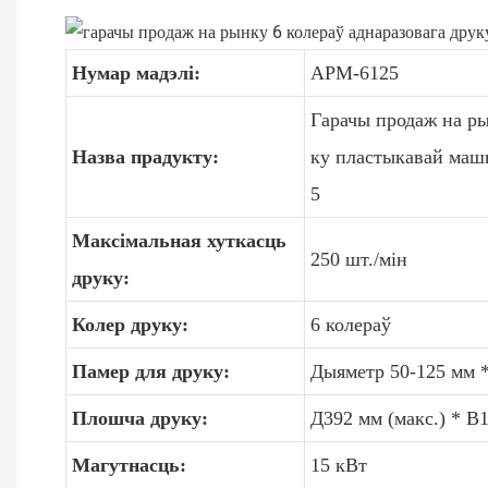
Нумар мадэлі:
APM-6125
Гарачы продаж на ры
Назва прадукту:
ку пластыкавай маш
5
Максімальная хуткасць
250 шт./мін
друку:
Колер друку:
6 колераў
Памер для друку:
Дыяметр 50-125 мм 
Плошча друку:
Д392 мм (макс.) * В1
Магутнасць:
15 кВт