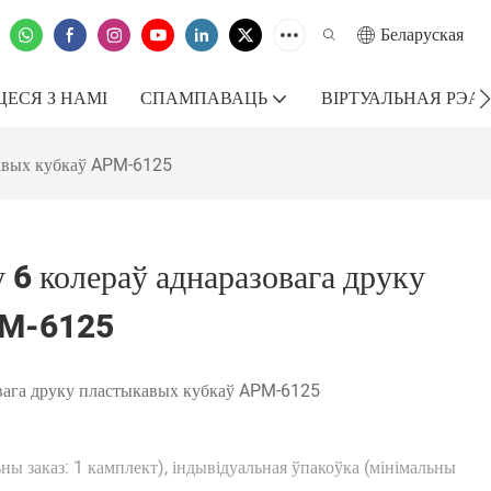
Беларуская
ЕСЯ З НАМІ
СПАМПАВАЦЬ
ВІРТУАЛЬНАЯ РЭА
кавых кубкаў APM-6125
 6 колераў аднаразовага друку
PM-6125
овага друку пластыкавых кубкаў APM-6125
ны заказ: 1 камплект), індывідуальная ўпакоўка (мінімальны