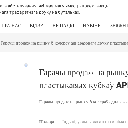
ага абсталявання, які мае магчымасць праектаваць і
га трафарэтнага друку на бутэльках.
ПРА НАС
ВІДЭА
ВЫПАДКІ
НАВІНЫ
ЗВЯЖЫЦ
Гарачы продаж на рынку 6 колераў аднаразовага друку пласты
Гарачы продаж на рынку
пластыкавых кубкаў A
Гарачы продаж на рынку 6 колераў аднараз
Налада:
Індывідуальны лагатып (мінімаль