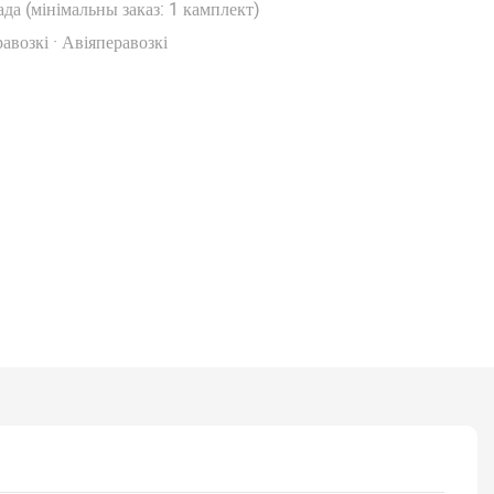
ада (мінімальны заказ: 1 камплект)
авозкі · Авіяперавозкі