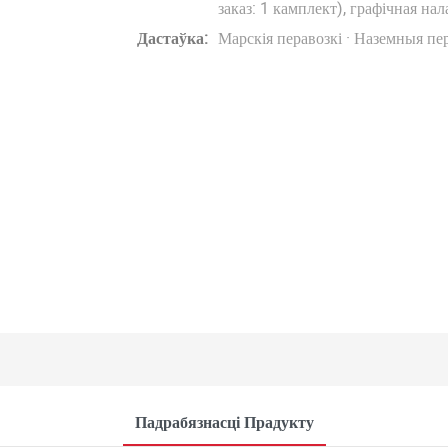
заказ: 1 камплект), графічная нал
Дастаўка:
Марскія перавозкі · Наземныя пер
Падрабязнасці Прадукту