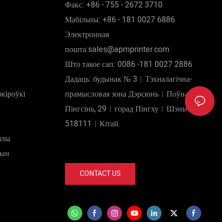
Факс: +86 - 755 - 2672 3710
Мабільны: +86 - 181 0027 6886
Электронная
пошта:sales@apmprinter.com
Што такое сап: 0086 -181 0027 2886
Дадаць: будынак № 3︱Тэхналагічна-
кіроўкі
прамысловая зона Дэрсюнь︱Поўнач-роўд
Пінгсінь, 29︱горад Пінгху︱Шэньчжэнь
518111︱Кітай.
ялы
шын
CONTACT US