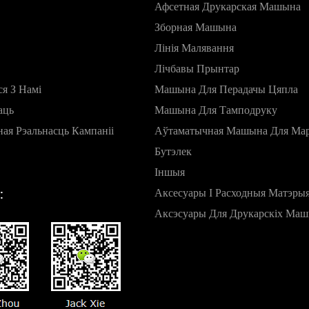
Афсетная Друкарская Машына
Зборная Машына
Лінія Малявання
Лічбавы Прынтар
я З Намі
Машына Для Перадачы Цяпла
аць
Машына Для Тамподруку
ная Рэальнасць Кампаніі
Аўтаматычная Машына Для Мар
Бутэлек
Іншыя
Аксесуары І Расходныя Матэры
:
Аксэсуары Для Друкарскіх Ма