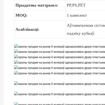
Прыдатны матэрыял:
PP,PS,PET
MOQ:
1 камплект
Аўтаматычная сістэм
Асаблівасці:
падліку кубкаў.