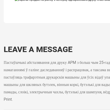
LEAVE A MESSAGE
Пастаўшчыкі абсталявання для друку APM з больш чым 25-га
намаганнямі ў галіне даследаванняў і распрацовак, а таксама 
пастаўляць трафарэтныя друкарскія машыны для ўсіх відаў упак
машыны для шкляных бутэлек, вінныя коркі, бутэлькі для вады, 
памады, слоікі, электрычныя чахлы, бутэлькі для шампуня, вёд
Print.