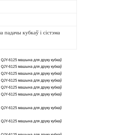
а падачы кубкаў і сістэма