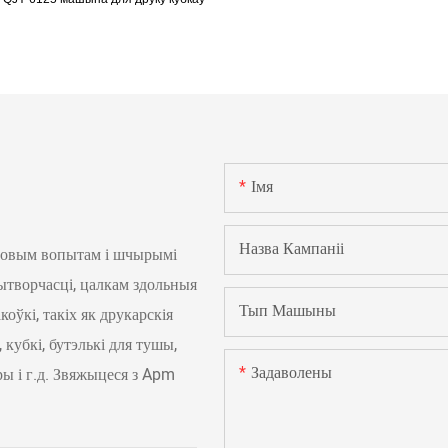
Імя
Назва Кампаніі
довым вопытам і шчырымі
вытворчасці, цалкам здольныя
Тып Машыны
оўкі, такіх як друкарскія
кубкі, бутэлькі для тушы,
Задаволены
ры і г.д. Звяжыцеся з Apm