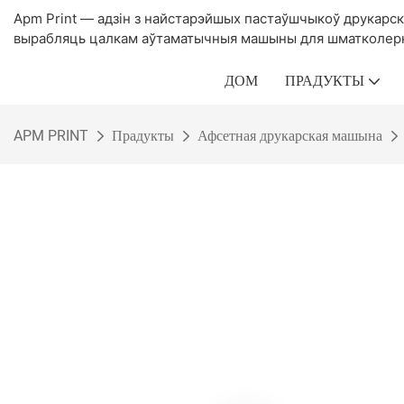
Apm Print — адзін з найстарэйшых пастаўшчыкоў друкарск
вырабляць цалкам аўтаматычныя машыны для шматколерна
ДОМ
ПРАДУКТЫ
APM PRINT
Прадукты
Афсетная друкарская машына