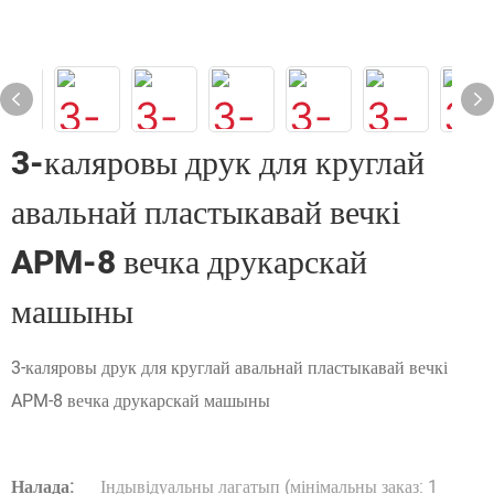
3-каляровы друк для круглай
авальнай пластыкавай вечкі
APM-8 вечка друкарскай
машыны
3-каляровы друк для круглай авальнай пластыкавай вечкі
APM-8 вечка друкарскай машыны
Налада:
Індывідуальны лагатып (мінімальны заказ: 1