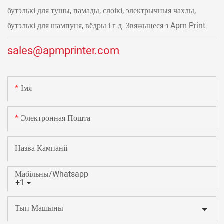
бутэлькі для тушы, памады, слоікі, электрычныя чахлы,
бутэлькі для шампуня, вёдры і г.д. Звяжыцеся з Apm Print.
sales@apmprinter.com
Імя
Электронная Пошта
Назва Кампаніі
Мабільны/Whatsapp
+1
Тып Машыны