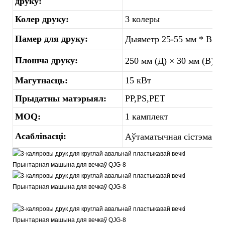
друку:
Колер друку:
3 колеры
Памер для друку:
Дыяметр 25-55 мм * В 20
Плошча друку:
250 мм (Д) × 30 мм (В)
Магутнасць:
15 кВт
Прыдатны матэрыял:
PP,PS,PET
MOQ:
1 камплект
Асаблівасці:
Аўтаматычная сістэма сар