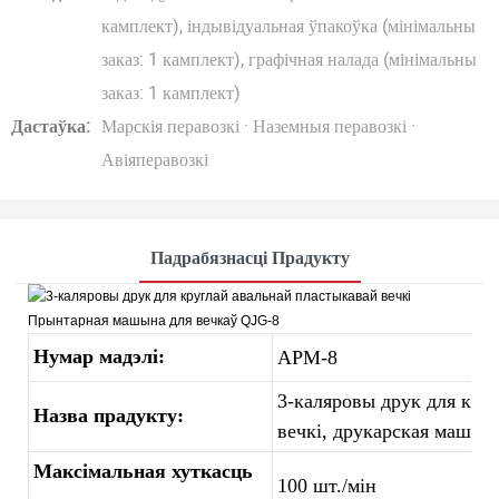
камплект), індывідуальная ўпакоўка (мінімальны
заказ: 1 камплект), графічная налада (мінімальны
заказ: 1 камплект)
Дастаўка:
Марскія перавозкі · Наземныя перавозкі ·
Авіяперавозкі
Падрабязнасці Прадукту
Нумар мадэлі:
APM-8
3-каляровы друк для кру
Назва прадукту:
вечкі, друкарская машын
Максімальная хуткасць
100 шт./мін