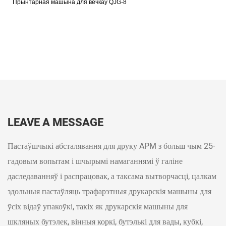
LEAVE A MESSAGE
Пастаўшчыкі абсталявання для друку APM з больш чым 25-
гадовым вопытам і шчырымі намаганнямі ў галіне
даследаванняў і распрацовак, а таксама вытворчасці, цалкам
здольныя пастаўляць трафарэтныя друкарскія машыны для
ўсіх відаў упакоўкі, такіх як друкарскія машыны для
шкляных бутэлек, вінныя коркі, бутэлькі для вады, кубкі,